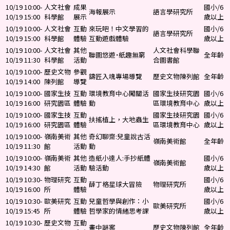
10/19 10:00-
人文社會
成果
國小/6
海報展示
語言學研究所
10/19 15:00
科學館
展示
歲以上
10/19 10:00-
人文社會
互動
來玩吧！中文學習的
國小/6
語言學研究所
10/19 15:00
科學館
體驗
互動遊戲體驗
歲以上
10/19 10:00-
人文社會
其他
人文社會科學聯
聯圖悠遊˙紙趣無窮
全年齡
10/19 11:30
科學館
活動
合圖書館
10/19 10:00-
歷史文物
參觀
鑄匠入魂專場導覽
歷史文物陳列館
全年齡
10/19 14:00
陳列館
導覽
10/19 10:00-
國家生技
互動
環境教育中心闖關活
國家生技研究園
國小/6
10/19 16:00
研究園區
體驗
動
區環境教育中心
歲以上
10/19 10:00-
國家生技
互動
國家生技研究園
國小/6
扶搖植上，大地蟲生
10/19 16:00
研究園區
體驗
區環境教育中心
歲以上
10/19 10:00-
嶺南美術
其他
奇幻聊齋:兒童說古活
嶺南美術館
全年齡
10/19 11:30
館
活動
動
10/19 10:00-
嶺南美術
其他
造紙小達人:手抄紙體
國小/6
嶺南美術館
10/19 14:30
館
活動
驗活動
歲以上
10/19 10:30-
物理研究
互動
國小/6
薛丁格星球大冒險
物理研究所
10/19 16:00
所
體驗
歲以上
10/19 10:30-
歐美研究
互動
兒童哲學與創作：小
國小/6
歐美研究所
10/19 15:45
所
體驗
哲學家的情緒思考課
歲以上
10/19 10:30-
歷史文物
互動
畫中謎案
歷史文物陳列館
全年齡