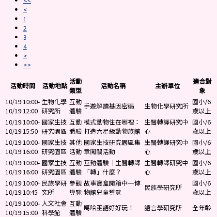
<<
<
1
2
3
4
>
>>
活動
適合對
活動時間
活動地點
活動名稱
主辦單位
類型
象
10/19 10:00-
生物化學
互動
國小/6
手遊解讀基因密碼
生物化學研究所
10/19 12:00
研究所
體驗
歲以上
10/19 10:00-
國家生技
互動
模式動物住在哪裡：
生醫轉譯研究中
國小/6
10/19 15:50
研究園區
體驗
打造六星級動物旅館
心
歲以上
10/19 10:00-
國家生技
其他
國家生技研究園區集
生醫轉譯研究中
國小/6
10/19 16:00
研究園區
活動
章闖關活動
心
歲以上
10/19 10:00-
國家生技
互動
互動體驗｜生醫轉譯
生醫轉譯研究中
國小/6
10/19 16:00
研究園區
體驗
「轉」什麼？
心
歲以上
10/19 10:00-
民族學研
參觀
故事寶盒開箱中─博
國小/6
民族學研究所
10/19 10:45
究所
導覽
物館兒童導覽
歲以上
10/19 10:00-
人文社會
互動
噶哈巫語好好玩！
語言學研究所
全年齡
10/19 15:00
科學館
體驗