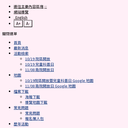
連往主要內容區塊
:::
網站導覽
English
A+
A-
關閉選單
首頁
最新消息
活動檢索
10/19 院區開放
10/19 兒童科普日
11/08 南院開放日
地圖
10/19院區開放暨兒童科普日 Google 地圖
11/08 南院開放日 Google 地圖
檔案下載
海報下載
導覽地圖下載
常見問題
常見問題
報名懶人包
歷年活動