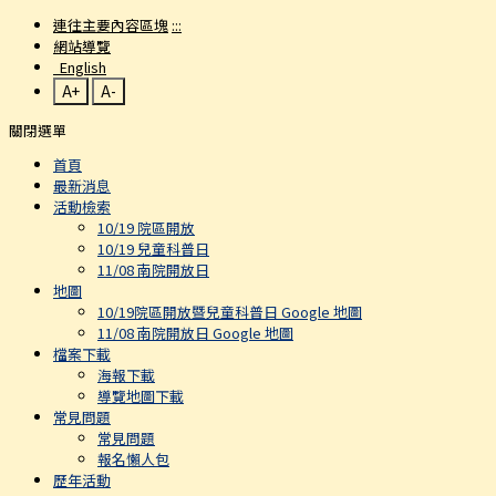
連往主要內容區塊
:::
網站導覽
English
A+
A-
關閉選單
首頁
最新消息
活動檢索
10/19 院區開放
10/19 兒童科普日
11/08 南院開放日
地圖
10/19院區開放暨兒童科普日 Google 地圖
11/08 南院開放日 Google 地圖
檔案下載
海報下載
導覽地圖下載
常見問題
常見問題
報名懶人包
歷年活動