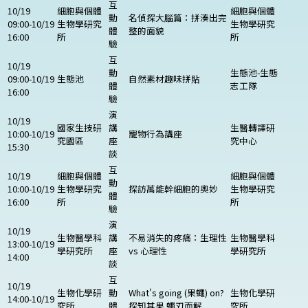
互
10/19
細胞與個體
細胞與個體
動
名偵探大腦篇：拼湊出完
09:00-10/19
生物學研究
生物學研究
體
整的面貌
16:00
所
所
驗
互
10/19
動
生態池-生態
09:00-10/19
生態池
自然素材趣味拼貼
體
志工隊
16:00
驗
演
10/19
國家生技研
講
生醫轉譯研
10:00-10/19
寵物行為講座
究園區
座
究中心
15:30
談
互
10/19
細胞與個體
細胞與個體
動
10:00-10/19
生物學研究
探訪萬能幹細胞的奧妙
生物學研究
體
16:00
所
所
驗
演
10/19
生物醫學科
講
不易消失的疼痛：生理性
生物醫學科
13:00-10/19
學研究所
座
vs 心理性
學研究所
14:00
談
互
10/19
生物化學研
動
What's going (果蠅) on?
生物化學研
14:00-10/19
究所
體
探知其果 蠅刃而解
究所