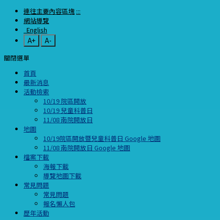
連往主要內容區塊
:::
網站導覽
English
A+
A-
關閉選單
首頁
最新消息
活動檢索
10/19 院區開放
10/19 兒童科普日
11/08 南院開放日
地圖
10/19院區開放暨兒童科普日 Google 地圖
11/08 南院開放日 Google 地圖
檔案下載
海報下載
導覽地圖下載
常見問題
常見問題
報名懶人包
歷年活動