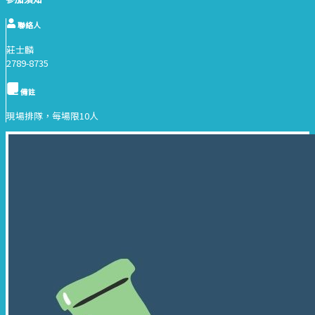
聯絡人
莊士麟
2789-8735
備註
現場排隊，每場限10人