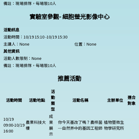
備註：現場排隊，每場限10人
實驗室參觀- 細胞螢光影像中心
活動訊息
活動時間：10/19 15:10 -10/19 15:30
主講人：
None
位置：
None
其他資訊
活動人數限制：
None
備註：現場排隊，每場限10人
推薦活動
活
動
適合
活動時間
活動地點
活動名稱
主辦單位
類
對象
型
成
10/19
農業科技大
果
你今天基改了嗎？農桿菌
植物暨微生
09:00-10/19
樓
展
─自然界中的基因工程師
物學研究所
16:00
示