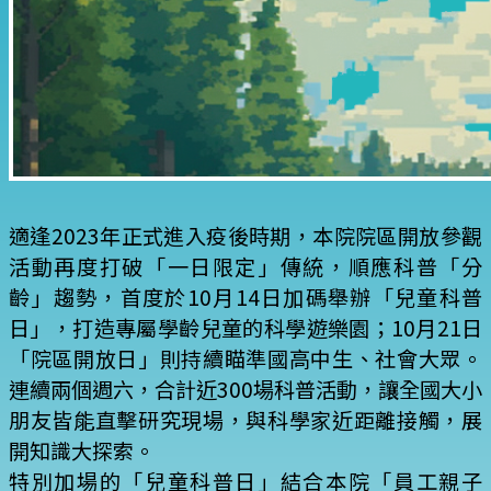
適逢2023年正式進入疫後時期，本院院區開放參觀
活動再度打破「一日限定」傳統，順應科普「分
齡」趨勢，首度於10月14日加碼舉辦「兒童科普
日」，打造專屬學齡兒童的科學遊樂園；10月21日
「院區開放日」則持續瞄準國高中生、社會大眾。
連續兩個週六，合計近300場科普活動，讓全國大小
朋友皆能直擊研究現場，與科學家近距離接觸，展
開知識大探索。
特別加場的「兒童科普日」結合本院「員工親子