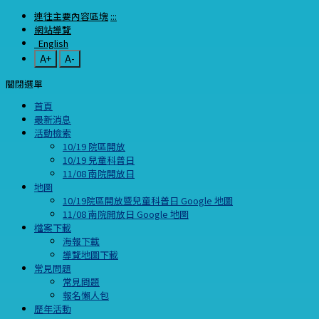
連往主要內容區塊
:::
網站導覽
English
A+
A-
關閉選單
首頁
最新消息
活動檢索
10/19 院區開放
10/19 兒童科普日
11/08 南院開放日
地圖
10/19院區開放暨兒童科普日 Google 地圖
11/08 南院開放日 Google 地圖
檔案下載
海報下載
導覽地圖下載
常見問題
常見問題
報名懶人包
歷年活動