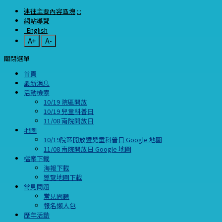
連往主要內容區塊
:::
網站導覽
English
A+
A-
關閉選單
首頁
最新消息
活動檢索
10/19 院區開放
10/19 兒童科普日
11/08 南院開放日
地圖
10/19院區開放暨兒童科普日 Google 地圖
11/08 南院開放日 Google 地圖
檔案下載
海報下載
導覽地圖下載
常見問題
常見問題
報名懶人包
歷年活動