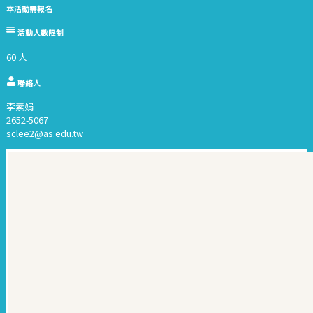
本活動需報名
活動人數限制
60 人
聯絡人
李素娟
2652-5067
sclee2@as.edu.tw