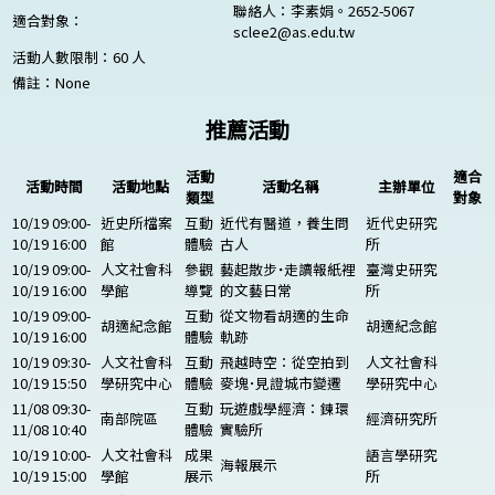
聯絡人：李素娟。2652-5067
適合對象：
sclee2@as.edu.tw
活動人數限制：60 人
備註：
None
推薦活動
活動
適合
活動時間
活動地點
活動名稱
主辦單位
類型
對象
10/19 09:00-
近史所檔案
互動
近代有醫道，養生問
近代史研究
10/19 16:00
館
體驗
古人
所
10/19 09:00-
人文社會科
參觀
藝起散步˙走讀報紙裡
臺灣史研究
10/19 16:00
學館
導覽
的文藝日常
所
10/19 09:00-
互動
從文物看胡適的生命
胡適紀念館
胡適紀念館
10/19 16:00
體驗
軌跡
10/19 09:30-
人文社會科
互動
飛越時空：從空拍到
人文社會科
10/19 15:50
學研究中心
體驗
麥塊･見證城市變遷
學研究中心
11/08 09:30-
互動
玩遊戲學經濟：鍊環
南部院區
經濟研究所
11/08 10:40
體驗
實驗所
10/19 10:00-
人文社會科
成果
語言學研究
海報展示
10/19 15:00
學館
展示
所