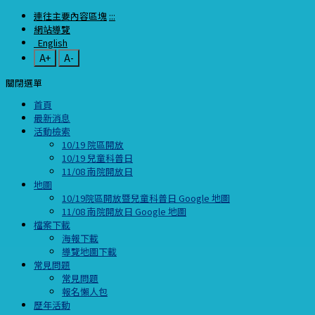
連往主要內容區塊
:::
網站導覽
English
A+
A-
關閉選單
首頁
最新消息
活動檢索
10/19 院區開放
10/19 兒童科普日
11/08 南院開放日
地圖
10/19院區開放暨兒童科普日 Google 地圖
11/08 南院開放日 Google 地圖
檔案下載
海報下載
導覽地圖下載
常見問題
常見問題
報名懶人包
歷年活動