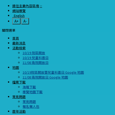
連往主要內容區塊
:::
網站導覽
English
A+
A-
關閉選單
首頁
最新消息
活動檢索
10/19 院區開放
10/19 兒童科普日
11/08 南院開放日
地圖
10/19院區開放暨兒童科普日 Google 地圖
11/08 南院開放日 Google 地圖
檔案下載
海報下載
導覽地圖下載
常見問題
常見問題
報名懶人包
歷年活動