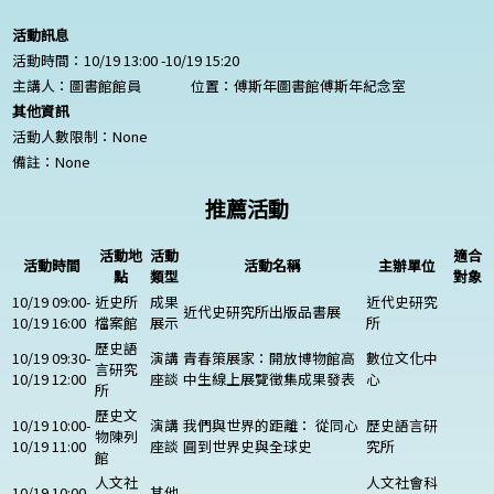
活動訊息
活動時間：10/19 13:00 -10/19 15:20
主講人：圖書館館員
位置：傅斯年圖書館傅斯年紀念室
其他資訊
活動人數限制：
None
備註：
None
推薦活動
活動地
活動
適合
活動時間
活動名稱
主辦單位
點
類型
對象
10/19 09:00-
近史所
成果
近代史研究
近代史研究所出版品書展
10/19 16:00
檔案館
展示
所
歷史語
10/19 09:30-
演講
青春策展家：開放博物館高
數位文化中
言研究
10/19 12:00
座談
中生線上展覽徵集成果發表
心
所
歷史文
10/19 10:00-
演講
我們與世界的距離： 從同心
歷史語言研
物陳列
10/19 11:00
座談
圓到世界史與全球史
究所
館
人文社
人文社會科
10/19 10:00-
其他