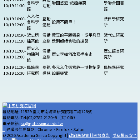
會科學
聯圖悠遊˙紙趣無窮
學聯合圖書
10/19 11:30
活動
館
館
人文社
10/19 10:00-
互動
法律學研究
會科學
投票不簡單！
10/19 12:00
體驗
所
館
10/19 10:30-
近史所
演講
黃豆的華麗轉身：從平凡豆
近代史研究
10/19 11:20
檔案館
座談
漿到超級食物的逆襲
所
歷史文
10/19 11:00-
演講
歷史語言研
物陳列
歷史學如何改寫禪宗史
10/19 12:00
座談
究所
館
10/19 11:30-
民族學
參觀
多元文化探索趣─博物館常
民族學研究
10/19 15:30
研究所
導覽
設展導覽
所
聯絡地址: 11529 臺北市南港區研究院路二段128號
聯絡電話: Tel:(02)2782-2120~9（共10線）
電子信箱:
sc@gate.sinica.edu.tw
:::
建議最佳瀏覽器 | Chrome、Firefox、Safari
© 2026 Academia Sinica Copyright |
政府網站資料開放宣告
|
隱私權及安全