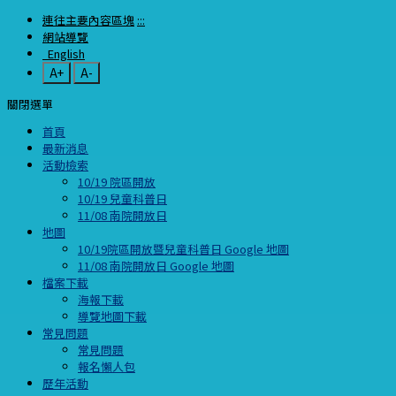
連往主要內容區塊
:::
網站導覽
English
A+
A-
關閉選單
首頁
最新消息
活動檢索
10/19 院區開放
10/19 兒童科普日
11/08 南院開放日
地圖
10/19院區開放暨兒童科普日 Google 地圖
11/08 南院開放日 Google 地圖
檔案下載
海報下載
導覽地圖下載
常見問題
常見問題
報名懶人包
歷年活動