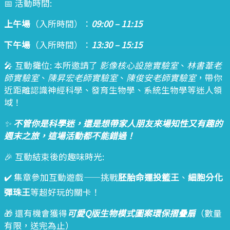
📅 活動時間:
上午場
（入所時間）：
09:00 – 11:15
下午場
（入所時間）：
13:30 – 15:15
🎤 互動攤位: 本所邀請了
影像核心設施實驗室
、
林書葦老
師實驗室
、
陳昇宏老師實驗室
、
陳俊安老師實驗室
，帶你
近距離認識神經科學、發育生物學、系統生物學等迷人領
域！
✨
不管你是科學迷，還是想帶家人朋友來場知性又有趣的
週末之旅，這場活動都不能錯過！
🎉 互動結束後的趣味時光:
✔️ 集章參加互動遊戲——挑戰
胚胎命運投籃王
、
細胞分化
彈珠王
等超好玩的關卡！
🎁 還有機會獲得
可愛Q版生物模式圖案環保摺疊扇
（數量
有限，送完為止）