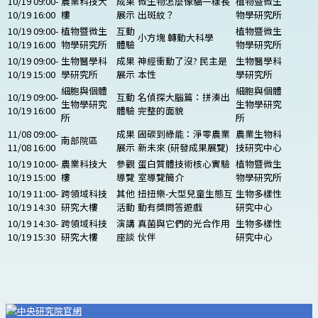
10/19 09:00-
農業科技大
成果
微生物怎麼像貓一樣長
植物暨微生
10/19 16:00
樓
展示
出斑紋？
物學研究所
10/19 09:00-
植物暨微生
互動
植物暨微生
小方塊 轉動大科學
10/19 16:00
物學研究所
體驗
物學研究所
10/19 09:00-
生物醫學科
成果
神經衝動了沒? 民主是
生物醫學科
10/19 15:00
學研究所
展示
本性
學研究所
細胞與個體
細胞與個體
10/19 09:00-
互動
名偵探大腦篇：拼湊出
生物學研究
生物學研究
10/19 16:00
體驗
完整的面貌
所
所
11/08 09:00-
成果
固碳到綠能：淨零農業
農業生物科
南部院區
11/08 16:00
展示
新未來 (研發成果展覽)
技研究中心
10/19 10:00-
農業科技大
參觀
蛋白質體技術核心實驗
植物暨微生
10/19 15:00
樓
導覽
室導覽簡介
物學研究所
10/19 11:00-
跨領域科技
其他
扭扭樂-大型兒童生態互
生物多樣性
10/19 14:30
研究大樓
活動
動有獎問答遊戲
研究中心
10/19 14:30-
跨領域科技
演講
真菌與它們的光合作用
生物多樣性
10/19 15:30
研究大樓
座談
伙伴
研究中心