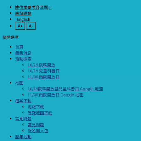
連往主要內容區塊
:::
網站導覽
English
A+
A-
關閉選單
首頁
最新消息
活動檢索
10/19 院區開放
10/19 兒童科普日
11/08 南院開放日
地圖
10/19院區開放暨兒童科普日 Google 地圖
11/08 南院開放日 Google 地圖
檔案下載
海報下載
導覽地圖下載
常見問題
常見問題
報名懶人包
歷年活動