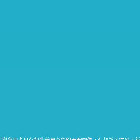
，引導參加者自行組裝美麗彩色的天體圖像，有超新星爆發、