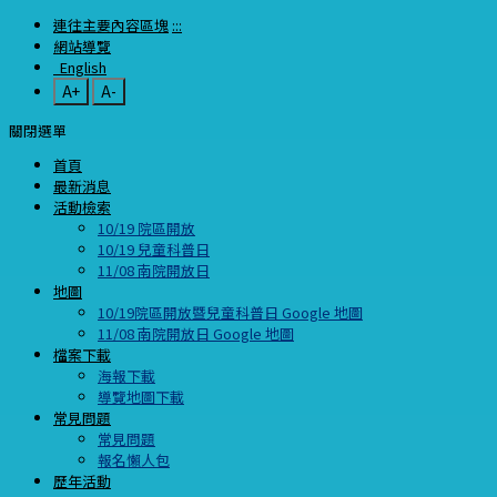
連往主要內容區塊
:::
網站導覽
English
A+
A-
關閉選單
首頁
最新消息
活動檢索
10/19 院區開放
10/19 兒童科普日
11/08 南院開放日
地圖
10/19院區開放暨兒童科普日 Google 地圖
11/08 南院開放日 Google 地圖
檔案下載
海報下載
導覽地圖下載
常見問題
常見問題
報名懶人包
歷年活動