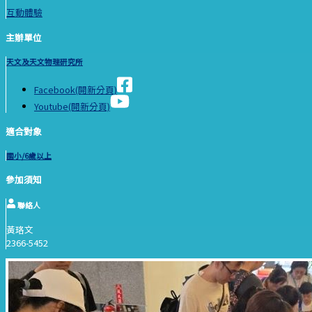
互動體驗
主辦單位
天文及天文物理研究所
Facebook(開新分頁)
Youtube(開新分頁)
適合對象
國小/6歲以上
參加須知
聯絡人
黃珞文
2366-5452