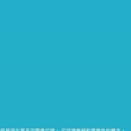
新恆星誕生等不同圖像可選。 可認識電極和導電性的概念，