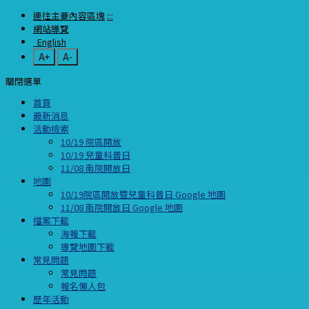
連往主要內容區塊
:::
網站導覽
English
A+
A-
關閉選單
首頁
最新消息
活動檢索
10/19 院區開放
10/19 兒童科普日
11/08 南院開放日
地圖
10/19院區開放暨兒童科普日 Google 地圖
11/08 南院開放日 Google 地圖
檔案下載
海報下載
導覽地圖下載
常見問題
常見問題
報名懶人包
歷年活動