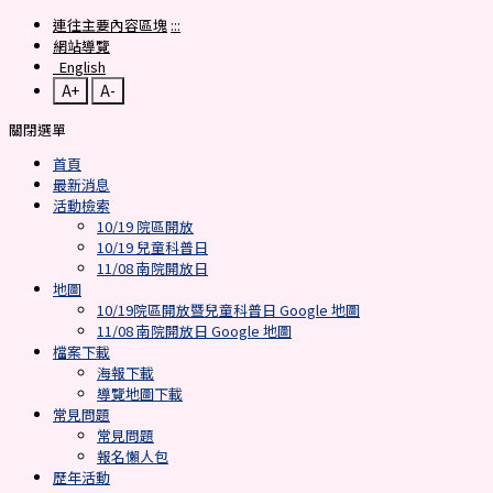
連往主要內容區塊
:::
網站導覽
English
A+
A-
關閉選單
首頁
最新消息
活動檢索
10/19 院區開放
10/19 兒童科普日
11/08 南院開放日
地圖
10/19院區開放暨兒童科普日 Google 地圖
11/08 南院開放日 Google 地圖
檔案下載
海報下載
導覽地圖下載
常見問題
常見問題
報名懶人包
歷年活動