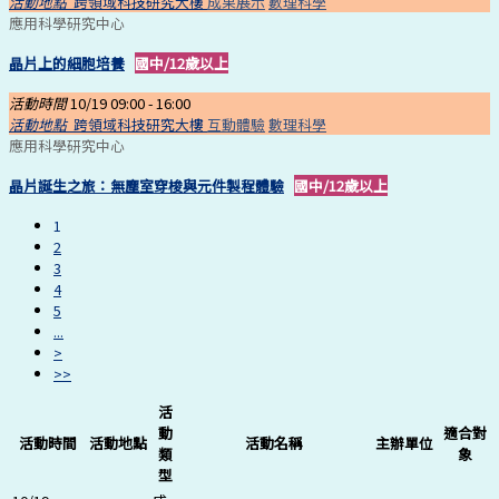
活動地點
跨領域科技研究大樓
成果展示
數理科學
應用科學研究中心
晶片上的細胞培養
國中/12歲以上
活動時間
10/19 09:00 -
16:00
活動地點
跨領域科技研究大樓
互動體驗
數理科學
應用科學研究中心
晶片誕生之旅：無塵室穿梭與元件製程體驗
國中/12歲以上
1
2
3
4
5
...
>
>>
活
動
適合對
活動時間
活動地點
活動名稱
主辦單位
類
象
型