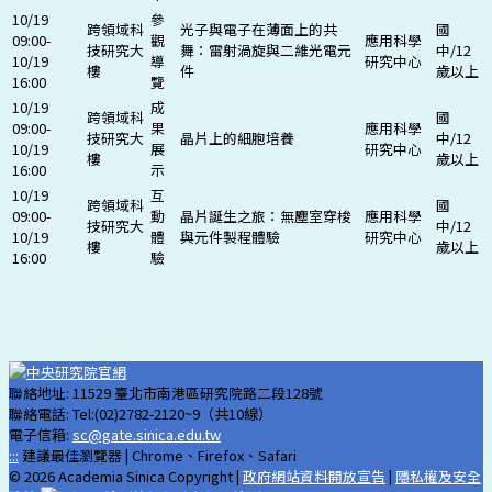
10/19
參
跨領域科
光子與電子在薄面上的共
國
09:00-
觀
應用科學
技研究大
舞：雷射渦旋與二維光電元
中/12
10/19
導
研究中心
樓
件
歲以上
16:00
覽
10/19
成
跨領域科
國
09:00-
果
應用科學
技研究大
晶片上的細胞培養
中/12
10/19
展
研究中心
樓
歲以上
16:00
示
10/19
互
跨領域科
國
09:00-
動
晶片誕生之旅：無塵室穿梭
應用科學
技研究大
中/12
10/19
體
與元件製程體驗
研究中心
樓
歲以上
16:00
驗
聯絡地址: 11529 臺北市南港區研究院路二段128號
聯絡電話: Tel:(02)2782-2120~9（共10線）
電子信箱:
sc@gate.sinica.edu.tw
:::
建議最佳瀏覽器 | Chrome、Firefox、Safari
© 2026 Academia Sinica Copyright |
政府網站資料開放宣告
|
隱私權及安全