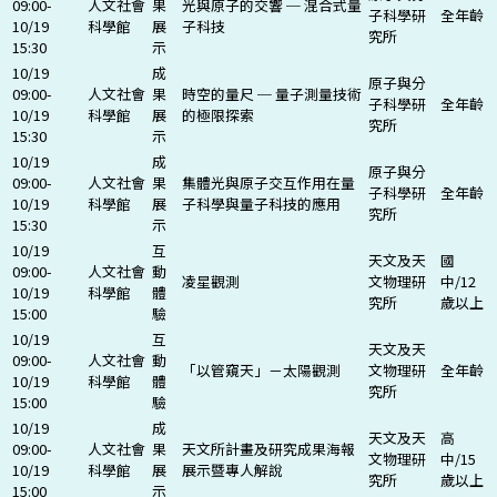
09:00-
人文社會
果
光與原子的交響 ─ 混合式量
子科學研
全年齡
10/19
科學館
展
子科技
究所
15:30
示
10/19
成
原子與分
09:00-
人文社會
果
時空的量尺 ─ 量子測量技術
子科學研
全年齡
10/19
科學館
展
的極限探索
究所
15:30
示
10/19
成
原子與分
09:00-
人文社會
果
集體光與原子交互作用在量
子科學研
全年齡
10/19
科學館
展
子科學與量子科技的應用
究所
15:30
示
10/19
互
天文及天
國
09:00-
人文社會
動
凌星觀測
文物理研
中/12
10/19
科學館
體
究所
歲以上
15:00
驗
10/19
互
天文及天
09:00-
人文社會
動
「以管窺天」－太陽觀測
文物理研
全年齡
10/19
科學館
體
究所
15:00
驗
10/19
成
天文及天
高
09:00-
人文社會
果
天文所計畫及研究成果海報
文物理研
中/15
10/19
科學館
展
展示暨專人解說
究所
歲以上
15:00
示