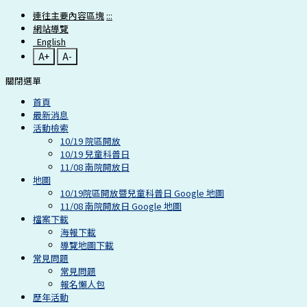
連往主要內容區塊
:::
網站導覽
English
A+
A-
關閉選單
首頁
最新消息
活動檢索
10/19 院區開放
10/19 兒童科普日
11/08 南院開放日
地圖
10/19院區開放暨兒童科普日 Google 地圖
11/08 南院開放日 Google 地圖
檔案下載
海報下載
導覽地圖下載
常見問題
常見問題
報名懶人包
歷年活動