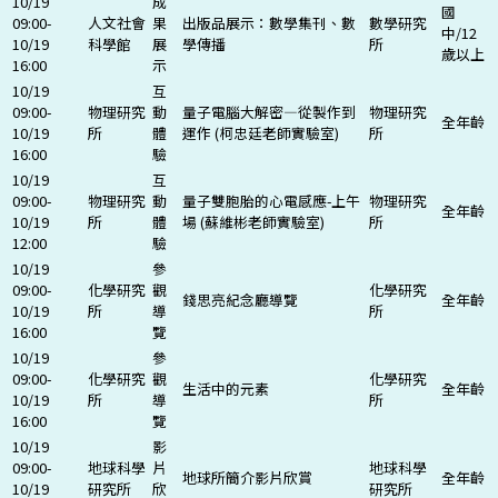
10/19
成
國
09:00-
人文社會
果
出版品展示：數學集刊、數
數學研究
中/12
10/19
科學館
展
學傳播
所
歲以上
16:00
示
10/19
互
09:00-
物理研究
動
量子電腦大解密—從製作到
物理研究
全年齡
10/19
所
體
運作 (柯忠廷老師實驗室)
所
16:00
驗
10/19
互
09:00-
物理研究
動
量子雙胞胎的心電感應-上午
物理研究
全年齡
10/19
所
體
場 (蘇維彬老師實驗室)
所
12:00
驗
10/19
參
09:00-
化學研究
觀
化學研究
錢思亮紀念廳導覽
全年齡
10/19
所
導
所
16:00
覽
10/19
參
09:00-
化學研究
觀
化學研究
生活中的元素
全年齡
10/19
所
導
所
16:00
覽
10/19
影
09:00-
地球科學
片
地球科學
地球所簡介影片欣賞
全年齡
10/19
研究所
欣
研究所