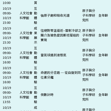
10:00
賞
10/19
互
原子與分
09:00-
人文社會
動
铷原子飽和吸收光譜
子科學研
全年齡
10/19
科學館
體
究所
15:00
驗
10/19
成
往絕對零溫逼近--雷射冷卻之
原子與分
09:00-
人文社會
果
簡介及玻色愛因斯坦凝結的
子科學研
全年齡
10/19
科學館
展
實現
究所
15:30
示
10/19
互
原子與分
09:00-
人文社會
動
當氣球遇到液態氮
子科學研
全年齡
10/19
科學館
體
究所
16:00
驗
10/19
互
原子與分
09:00-
人文社會
動
命運的分岔路 ─ 從自旋到同
子科學研
全年齡
10/19
科學館
體
位素分離
究所
16:00
驗
10/19
互
原子與分
09:00-
人文社會
動
倒數計時
子科學研
全年齡
10/19
科學館
體
究所
13:55
驗
10/19
成
原子與分