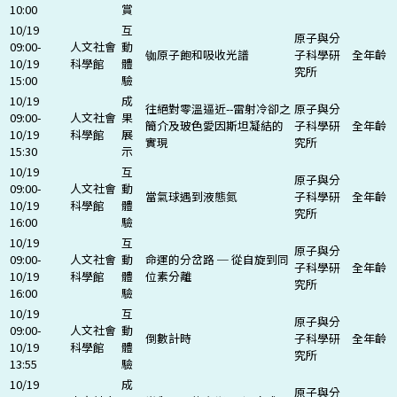
10:00
賞
10/19
互
原子與分
09:00-
人文社會
動
铷原子飽和吸收光譜
子科學研
全年齡
10/19
科學館
體
究所
15:00
驗
10/19
成
往絕對零溫逼近--雷射冷卻之
原子與分
09:00-
人文社會
果
簡介及玻色愛因斯坦凝結的
子科學研
全年齡
10/19
科學館
展
實現
究所
15:30
示
10/19
互
原子與分
09:00-
人文社會
動
當氣球遇到液態氮
子科學研
全年齡
10/19
科學館
體
究所
16:00
驗
10/19
互
原子與分
09:00-
人文社會
動
命運的分岔路 ─ 從自旋到同
子科學研
全年齡
10/19
科學館
體
位素分離
究所
16:00
驗
10/19
互
原子與分
09:00-
人文社會
動
倒數計時
子科學研
全年齡
10/19
科學館
體
究所
13:55
驗
10/19
成
原子與分