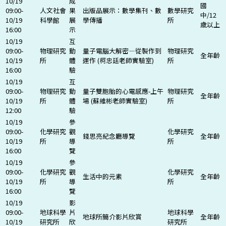
10/19
成
國
09:00-
人文社會
果
出版品展示：數學集刊、數
數學研究
中/12
10/19
科學館
展
學傳播
所
歲以上
16:00
示
10/19
互
09:00-
物理研究
動
量子電腦大解密—從製作到
物理研究
全年齡
10/19
所
體
運作 (柯忠廷老師實驗室)
所
16:00
驗
10/19
互
09:00-
物理研究
動
量子雙胞胎的心電感應-上午
物理研究
全年齡
10/19
所
體
場 (蘇維彬老師實驗室)
所
12:00
驗
10/19
參
09:00-
化學研究
觀
化學研究
錢思亮紀念廳導覽
全年齡
10/19
所
導
所
16:00
覽
10/19
參
09:00-
化學研究
觀
化學研究
生活中的元素
全年齡
10/19
所
導
所
16:00
覽
10/19
影
09:00-
地球科學
片
地球科學
地球所簡介影片欣賞
全年齡
10/19
研究所
欣
研究所