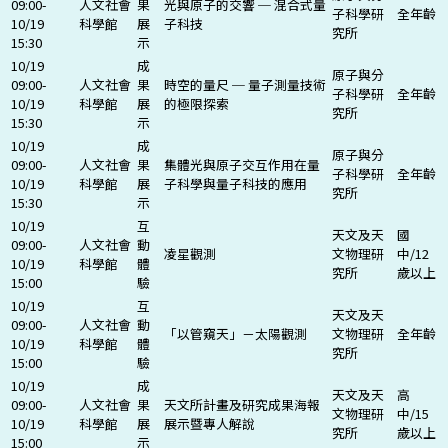
09:00-
人文社會
果
光與原子的交響 ─ 混合式量
子科學研
全年齡
10/19
科學館
展
子科技
究所
15:30
示
10/19
成
原子與分
09:00-
人文社會
果
時空的量尺 ─ 量子測量技術
子科學研
全年齡
10/19
科學館
展
的極限探索
究所
15:30
示
10/19
成
原子與分
09:00-
人文社會
果
集體光與原子交互作用在量
子科學研
全年齡
10/19
科學館
展
子科學與量子科技的應用
究所
15:30
示
10/19
互
天文及天
國
09:00-
人文社會
動
凌星觀測
文物理研
中/12
10/19
科學館
體
究所
歲以上
15:00
驗
10/19
互
天文及天
09:00-
人文社會
動
「以管窺天」－太陽觀測
文物理研
全年齡
10/19
科學館
體
究所
15:00
驗
10/19
成
天文及天
高
09:00-
人文社會
果
天文所計畫及研究成果海報
文物理研
中/15
10/19
科學館
展
展示暨專人解說
究所
歲以上
15:00
示