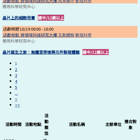
活動地點
跨領域科技研究大樓
成果展示
數理科學
應用科學研究中心
晶片上的細胞培養
國中/12歲以上
活動時間
10/19 09:00 -
16:00
活動地點
跨領域科技研究大樓
互動體驗
數理科學
應用科學研究中心
晶片誕生之旅：無塵室穿梭與元件製程體驗
國中/12歲以上
1
2
3
4
5
...
>
>>
活
動
適合對
活動時間
活動地點
活動名稱
主辦單位
類
象
型