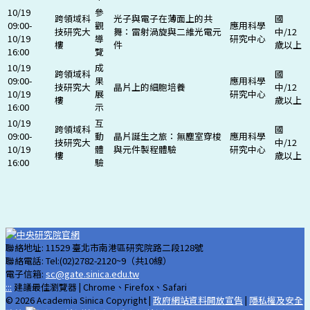
10/19
參
跨領域科
光子與電子在薄面上的共
國
09:00-
觀
應用科學
技研究大
舞：雷射渦旋與二維光電元
中/12
10/19
導
研究中心
樓
件
歲以上
16:00
覽
10/19
成
跨領域科
國
09:00-
果
應用科學
技研究大
晶片上的細胞培養
中/12
10/19
展
研究中心
樓
歲以上
16:00
示
10/19
互
跨領域科
國
09:00-
動
晶片誕生之旅：無塵室穿梭
應用科學
技研究大
中/12
10/19
體
與元件製程體驗
研究中心
樓
歲以上
16:00
驗
聯絡地址: 11529 臺北市南港區研究院路二段128號
聯絡電話: Tel:(02)2782-2120~9（共10線）
電子信箱:
sc@gate.sinica.edu.tw
:::
建議最佳瀏覽器 | Chrome、Firefox、Safari
© 2026 Academia Sinica Copyright |
政府網站資料開放宣告
|
隱私權及安全