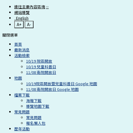
連往主要內容區塊
:::
網站導覽
English
A+
A-
關閉選單
首頁
最新消息
活動檢索
10/19 院區開放
10/19 兒童科普日
11/08 南院開放日
地圖
10/19院區開放暨兒童科普日 Google 地圖
11/08 南院開放日 Google 地圖
檔案下載
海報下載
導覽地圖下載
常見問題
常見問題
報名懶人包
歷年活動