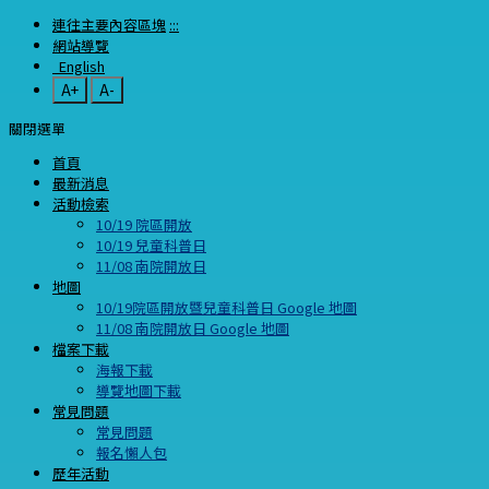
連往主要內容區塊
:::
網站導覽
English
A+
A-
關閉選單
首頁
最新消息
活動檢索
10/19 院區開放
10/19 兒童科普日
11/08 南院開放日
地圖
10/19院區開放暨兒童科普日 Google 地圖
11/08 南院開放日 Google 地圖
檔案下載
海報下載
導覽地圖下載
常見問題
常見問題
報名懶人包
歷年活動