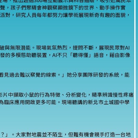
體登場，推出超過300場互動展示與科普體驗，吸引近萬民眾
聲，孩子們聚精會神觀察顯微鏡下的世界、動手操作實
派對，研究人員每年都努力讓學術展現新奇有趣的面貌，
突破與無限潛能。現場氣氛熱烈，提問不斷，展現民眾對AI
發的多模態助聽裝置，AI不只「聽得懂」語音，藉由影像
類看見過去難以察覺的線索。」她分享團隊研發的系統，能
，藉由AI從影片中擷取小鼠的行為特徵、分析變化，精準辨識慢性疼痛
能為臨床應用開啟更多可能。現場聽講的新北市土城國中學
？」。大家對地震並不陌生，但難有機會親手打造一台地