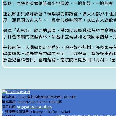
震儀！同學們看著紙筆畫出地震波，一邊組裝，一邊觀察
誰說歷史只能靜靜讀？現場搶答超踴躍，連大人都忍不住
眾一邊翻閱仿古文件、一邊參加趣味問答，找出古人對飲
最具「森林系」魅力的展區，帶領民眾認識蘚苔的生命週
手打造專屬的微型森林，帶著小立碗苔和地錢回家觀察。
午後雨停，人潮紛紛走至戶外，院區好不熱鬧。許多家長
學習興趣。現場許多中學生表示，「超好玩！有好多東西
放暨兒童科普日」圓滿落幕。南院院區開放日11月8日（
聯絡地址: 11529 臺北市南港區研究院路二段128號
聯絡電話: Tel:(02)2782-2120~9（共10線）
電子信箱:
sc@gate.sinica.edu.tw
:::
建議最佳瀏覽器 | Chrome、Firefox、Safari