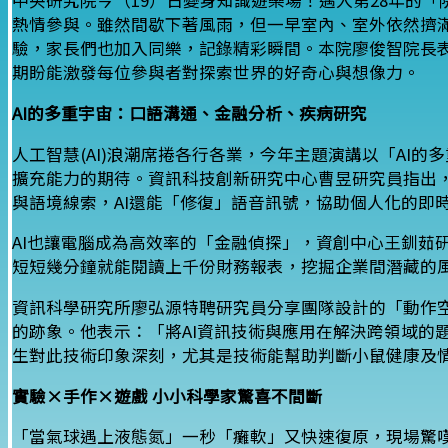
中央研究院今（19）日變身知識遊樂場！邁入第28年的「院
熱情參與。雖然間歇下著風雨，但一早室內、室外依然擠
驗，家長們也加入同樂，記錄精彩瞬間。本院廖俊智院長
期盼能激發每位參與者對探索世界的好奇心與想像力。
AI的多重宇宙：口語溝通、金融分析、疾病研究
人工智慧(AI)浪潮席捲各行各業，今年主題演講以「AI
擴充能力的期待。資訊科技創新研究中心曹昱研究員指出，
與語境線索，AI還能「修復」語音訊號，協助個人化的即
AI也讓電腦成為高效率的「金融偵探」，資創中心王釧茹
短短幾分鐘就能閱讀上千份財務報表，挖掘企業間潛藏的
資訊科學研究所廖弘源特聘研究員分享團隊設計的「動作空間投射器」(
的跡象。他表示：「將AI資訊技術與應用在解決跨領域的
生對此技術印象深刻，尤其是技術能幫助判斷小鼠健康及
實驗×手作×遊戲 小小科學家驚喜不間斷
「當氣球遇上液態氮」一秒「癱軟」又快速復原，現場驚