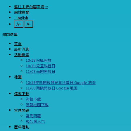
連往主要內容區塊
:::
網站導覽
English
A+
A-
關閉選單
首頁
最新消息
活動檢索
10/19 院區開放
10/19 兒童科普日
11/08 南院開放日
地圖
10/19院區開放暨兒童科普日 Google 地圖
11/08 南院開放日 Google 地圖
檔案下載
海報下載
導覽地圖下載
常見問題
常見問題
報名懶人包
歷年活動