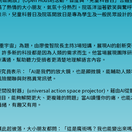
區開放」(Open House)活動，首度與「兒童科普日」合
滿了熱情的大小朋友，氣氛十分熱烈。院區洋溢著歡笑與驚呼
表示，兒童科普日及院區開放日是專為學生及一般民眾設計的
的多重宇宙」為題，由廖俊智院長主持3場短講，展現AI的創新
許多新的科技都是因為人類的需求而生。他當場展現團隊研
時溝通，幫助聽力受損者更清楚地理解語言內容。
研究員表示：「AI是我們的放大鏡，也是顯微鏡，能輔助人
風險關聯與財務異常訊號。
universal action space projector)
題目，能夠解開更大、更複雜的問題」當AI讀懂你的痛，也
情緒，有趣又有用。
嘆此起彼落，大小朋友都問：「這是魔術嗎？我也能變出來嗎