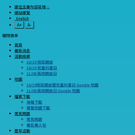
連往主要內容區塊
:::
網站導覽
English
A+
A-
關閉選單
首頁
最新消息
活動檢索
10/19 院區開放
10/19 兒童科普日
11/08 南院開放日
地圖
10/19院區開放暨兒童科普日 Google 地圖
11/08 南院開放日 Google 地圖
檔案下載
海報下載
導覽地圖下載
常見問題
常見問題
報名懶人包
歷年活動