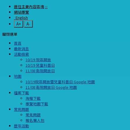
連往主要內容區塊
:::
網站導覽
English
A+
A-
關閉選單
首頁
最新消息
活動檢索
10/19 院區開放
10/19 兒童科普日
11/08 南院開放日
地圖
10/19院區開放暨兒童科普日 Google 地圖
11/08 南院開放日 Google 地圖
檔案下載
海報下載
導覽地圖下載
常見問題
常見問題
報名懶人包
歷年活動