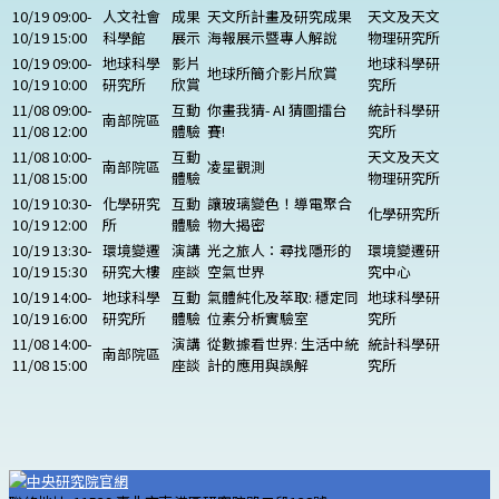
10/19 09:00-
人文社會
成果
天文所計畫及研究成果
天文及天文
10/19 15:00
科學館
展示
海報展示暨專人解說
物理研究所
10/19 09:00-
地球科學
影片
地球科學研
地球所簡介影片欣賞
10/19 10:00
研究所
欣賞
究所
11/08 09:00-
互動
你畫我猜- AI 猜圖擂台
統計科學研
南部院區
11/08 12:00
體驗
賽!
究所
11/08 10:00-
互動
天文及天文
南部院區
凌星觀測
11/08 15:00
體驗
物理研究所
10/19 10:30-
化學研究
互動
讓玻璃變色！導電聚合
化學研究所
10/19 12:00
所
體驗
物大揭密
10/19 13:30-
環境變遷
演講
光之旅人：尋找隱形的
環境變遷研
10/19 15:30
研究大樓
座談
空氣世界
究中心
10/19 14:00-
地球科學
互動
氣體純化及萃取: 穩定同
地球科學研
10/19 16:00
研究所
體驗
位素分析實驗室
究所
11/08 14:00-
演講
從數據看世界: 生活中統
統計科學研
南部院區
11/08 15:00
座談
計的應用與誤解
究所