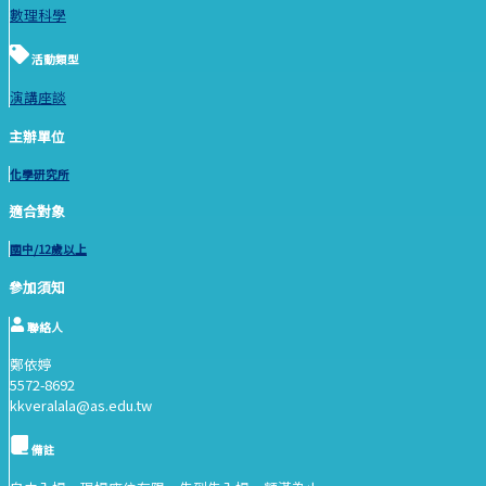
數理科學
活動類型
演講座談
主辦單位
化學研究所
適合對象
國中/12歲以上
參加須知
聯絡人
鄭依婷
5572-8692
kkveralala@as.edu.tw
備註