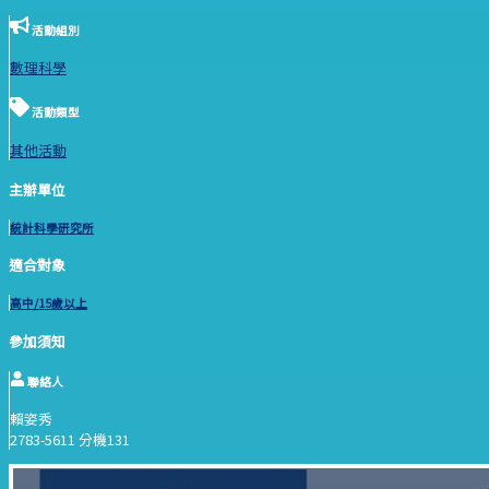
活動組別
數理科學
活動類型
其他活動
主辦單位
統計科學研究所
適合對象
高中/15歲以上
參加須知
聯絡人
賴姿秀
2783-5611 分機131