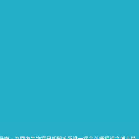
舉辦，為國內生物資訊相關系所唯一採全英語授課之博士學