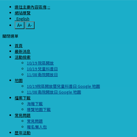
連往主要內容區塊
:::
網站導覽
English
A+
A-
關閉選單
首頁
最新消息
活動檢索
10/19 院區開放
10/19 兒童科普日
11/08 南院開放日
地圖
10/19院區開放暨兒童科普日 Google 地圖
11/08 南院開放日 Google 地圖
檔案下載
海報下載
導覽地圖下載
常見問題
常見問題
報名懶人包
歷年活動