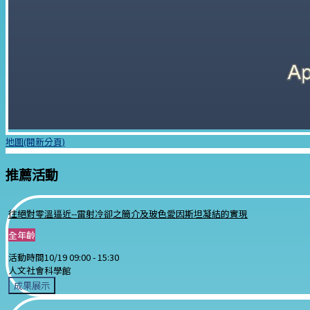
地圖(開新分頁)
推薦活動
往絕對零溫逼近--雷射冷卻之簡介及玻色愛因斯坦凝結的實現
全年齡
活動時間
10/19 09:00 -
15:30
人文社會科學館
成果展示