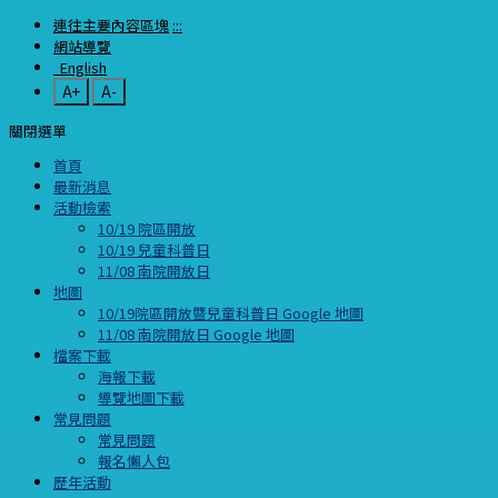
連往主要內容區塊
:::
網站導覽
English
A+
A-
關閉選單
首頁
最新消息
活動檢索
10/19 院區開放
10/19 兒童科普日
11/08 南院開放日
地圖
10/19院區開放暨兒童科普日 Google 地圖
11/08 南院開放日 Google 地圖
檔案下載
海報下載
導覽地圖下載
常見問題
常見問題
報名懶人包
歷年活動