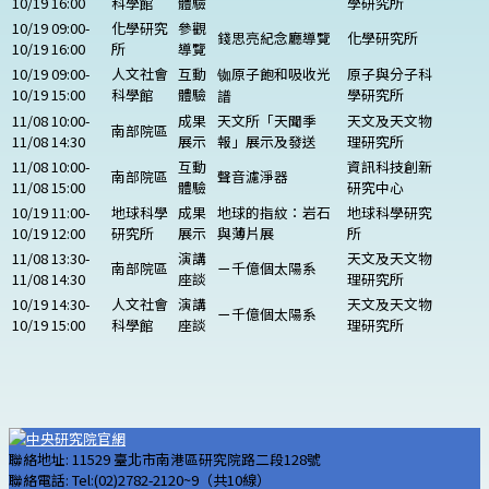
10/19 16:00
科學館
體驗
學研究所
10/19 09:00-
化學研究
參觀
錢思亮紀念廳導覽
化學研究所
10/19 16:00
所
導覽
10/19 09:00-
人文社會
互動
铷原子飽和吸收光
原子與分子科
10/19 15:00
科學館
體驗
學研究所
譜
11/08 10:00-
成果
天文所「天聞季
天文及天文物
南部院區
11/08 14:30
展示
報」展示及發送
理研究所
11/08 10:00-
互動
資訊科技創新
南部院區
聲音濾淨器
11/08 15:00
體驗
研究中心
10/19 11:00-
地球科學
成果
地球的指紋：岩石
地球科學研究
10/19 12:00
研究所
展示
與薄片展
所
11/08 13:30-
演講
天文及天文物
南部院區
ㄧ千億個太陽系
11/08 14:30
座談
理研究所
10/19 14:30-
人文社會
演講
天文及天文物
ㄧ千億個太陽系
10/19 15:00
科學館
座談
理研究所
聯絡地址: 11529 臺北市南港區研究院路二段128號
聯絡電話: Tel:(02)2782-2120~9（共10線）