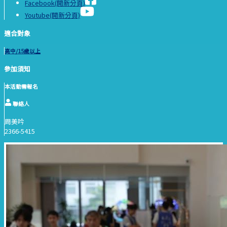
Facebook(開新分頁)
Youtube(開新分頁)
適合對象
高中/15歲以上
參加須知
本活動需報名
聯絡人
周美吟
2366-5415