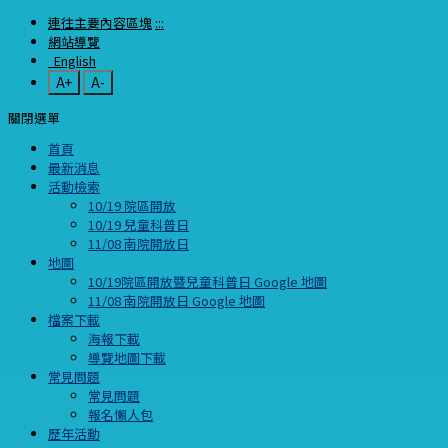
連往主要內容區塊
:::
網站導覽
English
A+
A-
關閉選單
首頁
最新消息
活動檢索
10/19 院區開放
10/19 兒童科普日
11/08 南院開放日
地圖
10/19院區開放暨兒童科普日 Google 地圖
11/08 南院開放日 Google 地圖
檔案下載
海報下載
導覽地圖下載
常見問題
常見問題
報名懶人包
歷年活動