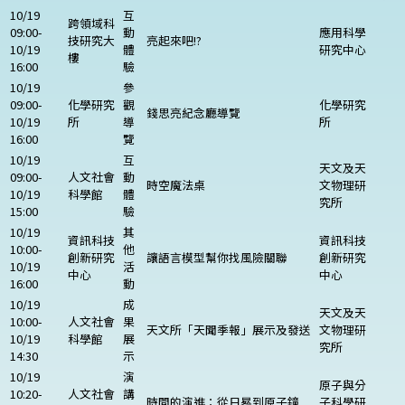
10/19
互
跨領域科
09:00-
動
應用科學
技研究大
亮起來吧!?
10/19
體
研究中心
樓
16:00
驗
10/19
參
09:00-
化學研究
觀
化學研究
錢思亮紀念廳導覽
10/19
所
導
所
16:00
覽
10/19
互
天文及天
09:00-
人文社會
動
時空魔法桌
文物理研
10/19
科學館
體
究所
15:00
驗
10/19
其
資訊科技
資訊科技
10:00-
他
創新研究
讓語言模型幫你找風險關聯
創新研究
10/19
活
中心
中心
16:00
動
10/19
成
天文及天
10:00-
人文社會
果
天文所「天聞季報」展示及發送
文物理研
10/19
科學館
展
究所
14:30
示
10/19
演
原子與分
10:20-
人文社會
講
時間的演進：從日晷到原子鐘
子科學研