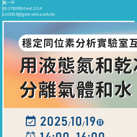
藍一平
02-27839910 ext.1114
s102819@gate.sinica.edu.tw