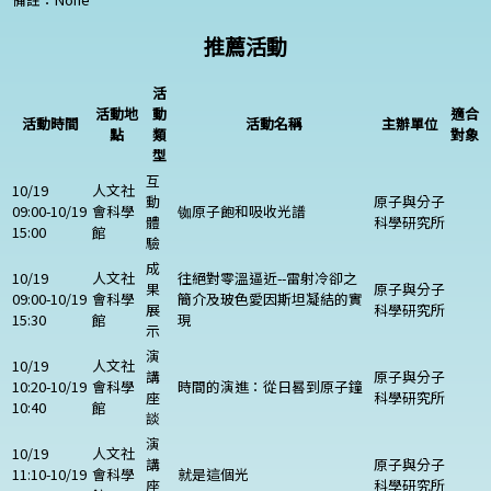
推薦活動
活
活動地
動
適合
活動時間
活動名稱
主辦單位
點
類
對象
型
互
10/19
人文社
動
原子與分子
09:00-10/19
會科學
铷原子飽和吸收光譜
體
科學研究所
15:00
館
驗
成
10/19
人文社
往絕對零溫逼近--雷射冷卻之
果
原子與分子
09:00-10/19
會科學
簡介及玻色愛因斯坦凝結的實
展
科學研究所
15:30
館
現
示
演
10/19
人文社
講
原子與分子
10:20-10/19
會科學
時間的演進：從日晷到原子鐘
座
科學研究所
10:40
館
談
演
10/19
人文社
講
原子與分子
11:10-10/19
會科學
就是這個光
座
科學研究所