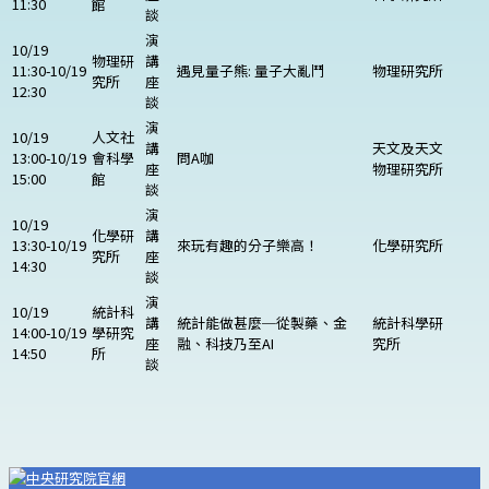
11:30
館
談
演
10/19
物理研
講
11:30-10/19
遇見量子熊: 量子大亂鬥
物理研究所
究所
座
12:30
談
演
10/19
人文社
講
天文及天文
13:00-10/19
會科學
問A咖
座
物理研究所
15:00
館
談
演
10/19
化學研
講
13:30-10/19
來玩有趣的分子樂高！
化學研究所
究所
座
14:30
談
演
10/19
統計科
講
統計能做甚麼─從製藥、金
統計科學研
14:00-10/19
學研究
座
融、科技乃至AI
究所
14:50
所
談