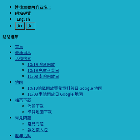
連往主要內容區塊
:::
網站導覽
English
A+
A-
關閉選單
首頁
最新消息
活動檢索
10/19 院區開放
10/19 兒童科普日
11/08 南院開放日
地圖
10/19院區開放暨兒童科普日 Google 地圖
11/08 南院開放日 Google 地圖
檔案下載
海報下載
導覽地圖下載
常見問題
常見問題
報名懶人包
歷年活動