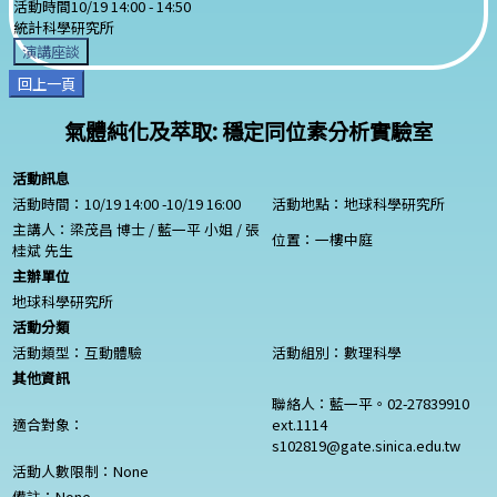
活動時間
10/19 14:00 -
14:50
統計科學研究所
演講座談
回上一頁
氣體純化及萃取: 穩定同位素分析實驗室
活動訊息
活動時間：10/19 14:00 -10/19 16:00
活動地點：地球科學研究所
主講人：梁茂昌 博士 / 藍一平 小姐 / 張
位置：一樓中庭
桂斌 先生
主辦單位
地球科學研究所
活動分類
活動類型：互動體驗
活動組別：數理科學
其他資訊
聯絡人：藍一平。02-27839910
適合對象：
ext.1114
s102819@gate.sinica.edu.tw
活動人數限制：
None
備註：
None