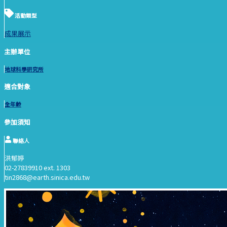
活動類型
成果展示
主辦單位
地球科學研究所
適合對象
全年齡
參加須知
聯絡人
洪郁婷
02-27839910 ext. 1303
tin2868@earth.sinica.edu.tw