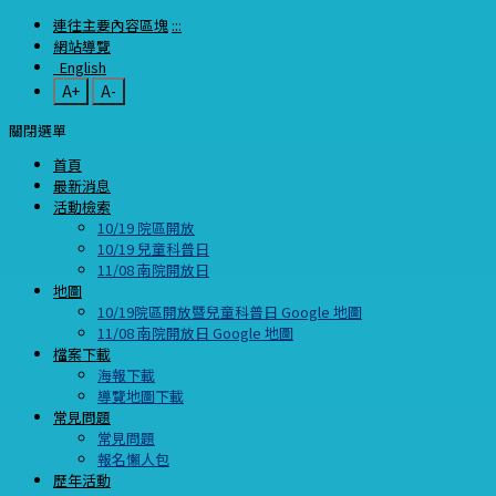
連往主要內容區塊
:::
網站導覽
English
A+
A-
關閉選單
首頁
最新消息
活動檢索
10/19 院區開放
10/19 兒童科普日
11/08 南院開放日
地圖
10/19院區開放暨兒童科普日 Google 地圖
11/08 南院開放日 Google 地圖
檔案下載
海報下載
導覽地圖下載
常見問題
常見問題
報名懶人包
歷年活動