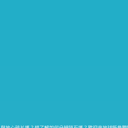
，與地心碎片嗎？想了解如何分辨隕石嗎？歡迎來地球所參觀