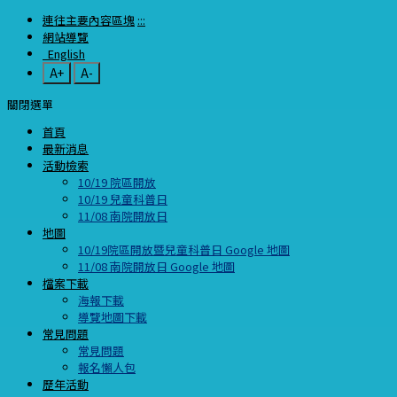
連往主要內容區塊
:::
網站導覽
English
A+
A-
關閉選單
首頁
最新消息
活動檢索
10/19 院區開放
10/19 兒童科普日
11/08 南院開放日
地圖
10/19院區開放暨兒童科普日 Google 地圖
11/08 南院開放日 Google 地圖
檔案下載
海報下載
導覽地圖下載
常見問題
常見問題
報名懶人包
歷年活動