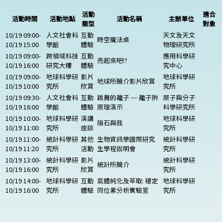
活動
適合
活動時間
活動地點
活動名稱
主辦單位
類型
對象
10/19 09:00-
人文社會科
互動
天文及天文
時空魔法桌
10/19 15:00
學館
體驗
物理研究所
10/19 09:00-
跨領域科技
互動
應用科學研
亮起來吧!?
10/19 16:00
研究大樓
體驗
究中心
10/19 09:00-
地球科學研
影片
地球科學研
地球所簡介影片欣賞
10/19 10:00
究所
欣賞
究所
10/19 09:30-
人文社會科
互動
跳舞的離子 ─ 離子阱
原子與分子
10/19 16:00
學館
體驗
原理演示
科學研究所
10/19 10:00-
地球科學研
演講
地球科學研
隕石與我
10/19 11:00
究所
座談
究所
10/19 11:00-
統計科學研
其他
生物資訊學國際研究
統計科學研
10/19 11:20
究所
活動
生學程說明會
究所
10/19 13:00-
統計科學研
影片
統計科學研
統計所簡介
10/19 16:00
究所
欣賞
究所
10/19 14:00-
地球科學研
互動
氣體純化及萃取: 穩定
地球科學研
10/19 16:00
究所
體驗
同位素分析實驗室
究所