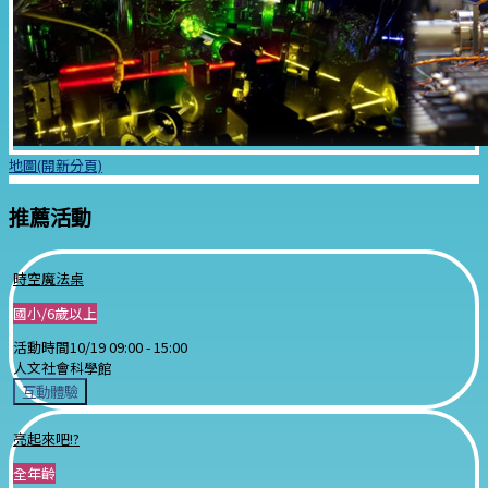
地圖(開新分頁)
推薦活動
時空魔法桌
國小/6歲以上
活動時間
10/19 09:00 -
15:00
人文社會科學館
互動體驗
亮起來吧!?
全年齡