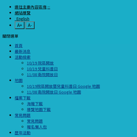
連往主要內容區塊
:::
網站導覽
English
A+
A-
關閉選單
首頁
最新消息
活動檢索
10/19 院區開放
10/19 兒童科普日
11/08 南院開放日
地圖
10/19院區開放暨兒童科普日 Google 地圖
11/08 南院開放日 Google 地圖
檔案下載
海報下載
導覽地圖下載
常見問題
常見問題
報名懶人包
歷年活動