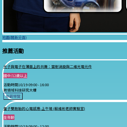
地圖(開新分頁)
推薦活動
光子與電子在薄面上的共舞：雷射渦旋與二維光電元件
國中/12歲以上
活動時間
10/19 09:00 -
16:00
跨領域科技研究大樓
參觀導覽
量子雙胞胎的心電感應-上午場 (蘇維彬老師實驗室)
全年齡
活動時間
10/19 09:00 -
12:00