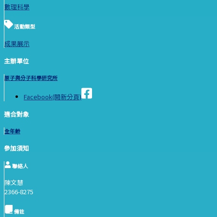
數理科學
活動類型
成果展示
主辦單位
原子與分子科學研究所
Facebook(開新分頁)
適合對象
全年齡
參加須知
聯絡人
陳文慧
2366-8275
備註