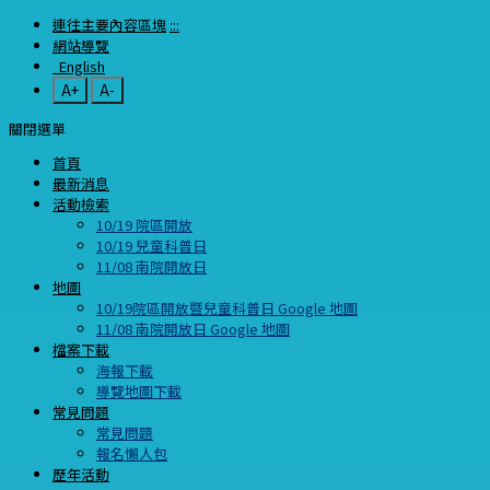
連往主要內容區塊
:::
網站導覽
English
A+
A-
關閉選單
首頁
最新消息
活動檢索
10/19 院區開放
10/19 兒童科普日
11/08 南院開放日
地圖
10/19院區開放暨兒童科普日 Google 地圖
11/08 南院開放日 Google 地圖
檔案下載
海報下載
導覽地圖下載
常見問題
常見問題
報名懶人包
歷年活動