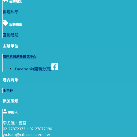
活動組別
數理科學
活動類型
互動體驗
主辦單位
資訊科技創新研究中心
Facebook(開新分頁)
適合對象
全年齡
參加須知
聯絡人
李尤進、曹昱
02-27872373、02-27872390
yu.tsao@citi.sinica.edu.tw