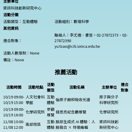
主辦單位
資訊科技創新研究中心
活動分類
活動類型：互動體驗
活動組別：數理科學
其他資訊
聯絡人：李尤進、曹昱。02-27872373、02-
適合對象：
27872390
yu.tsao@citi.sinica.edu.tw
活動人數限制：
None
備註：
None
推薦活動
活動
適合
活動時間
活動地點
活動名稱
主辦單位
類型
對象
10/19 09:00-
人文社會科
互動
原子與分子
铷原子飽和吸收光譜
10/19 15:00
學館
體驗
科學研究所
10/19 09:00-
參觀
化學研究所
錢思亮紀念廳導覽
化學研究所
10/19 16:00
導覽
11/08 10:00-
互動
臉部生成式 AI 體驗：人
資訊科技創
南部院區
11/08 12:00
體驗
臉融合 × 特徵編輯
新研究中心