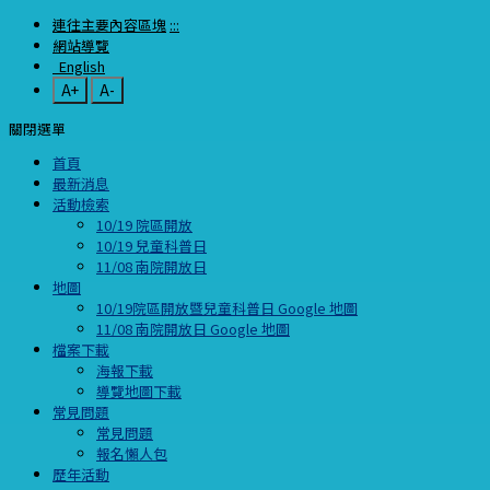
連往主要內容區塊
:::
網站導覽
English
A+
A-
關閉選單
首頁
最新消息
活動檢索
10/19 院區開放
10/19 兒童科普日
11/08 南院開放日
地圖
10/19院區開放暨兒童科普日 Google 地圖
11/08 南院開放日 Google 地圖
檔案下載
海報下載
導覽地圖下載
常見問題
常見問題
報名懶人包
歷年活動