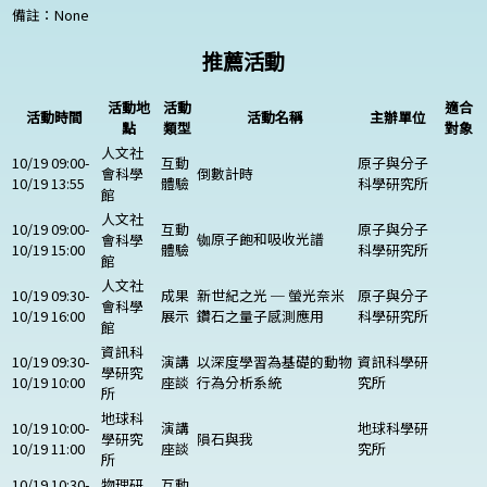
備註：
None
推薦活動
活動地
活動
適合
活動時間
活動名稱
主辦單位
點
類型
對象
人文社
10/19 09:00-
互動
原子與分子
會科學
倒數計時
10/19 13:55
體驗
科學研究所
館
人文社
10/19 09:00-
互動
原子與分子
铷原子飽和吸收光譜
會科學
10/19 15:00
體驗
科學研究所
館
人文社
10/19 09:30-
成果
新世紀之光 ─ 螢光奈米
原子與分子
會科學
10/19 16:00
展示
鑽石之量子感測應用
科學研究所
館
資訊科
10/19 09:30-
演講
以深度學習為基礎的動物
資訊科學研
學研究
10/19 10:00
座談
行為分析系統
究所
所
地球科
10/19 10:00-
演講
地球科學研
學研究
隕石與我
10/19 11:00
座談
究所
所
10/19 10:30-
物理研
互動