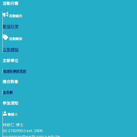
活動分類
活動組別
數理科學
活動類型
互動體驗
主辦單位
地球科學研究所
適合對象
全年齡
參加須知
聯絡人
林欽仁 博士
02-27839910 ext. 2806
youngman@earth.sinica.edu.tw