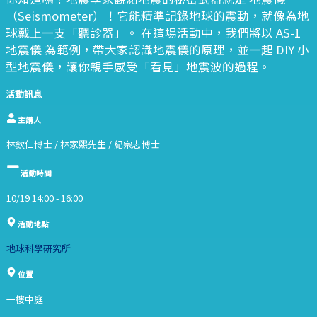
（Seismometer）！它能精準記錄地球的震動，就像為地
球戴上一支「聽診器」。 在這場活動中，我們將以 AS-1
地震儀 為範例，帶大家認識地震儀的原理，並一起 DIY 小
型地震儀，讓你親手感受「看見」地震波的過程。
活動訊息
主講人
林欽仁博士 / 林家熙先生 / 紀宗志博士
活動時間
10/19 14:00 -
16:00
活動地點
地球科學研究所
位置
一樓中庭