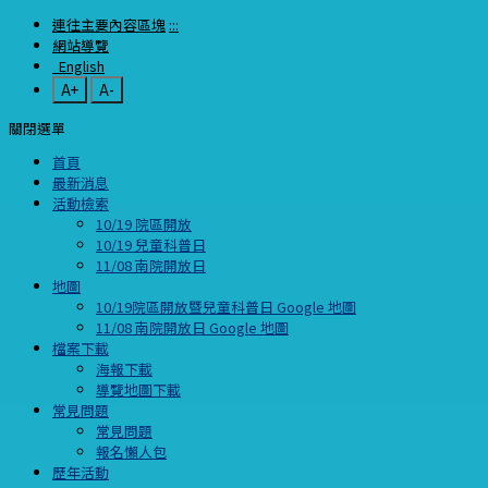
連往主要內容區塊
:::
網站導覽
English
A+
A-
關閉選單
首頁
最新消息
活動檢索
10/19 院區開放
10/19 兒童科普日
11/08 南院開放日
地圖
10/19院區開放暨兒童科普日 Google 地圖
11/08 南院開放日 Google 地圖
檔案下載
海報下載
導覽地圖下載
常見問題
常見問題
報名懶人包
歷年活動