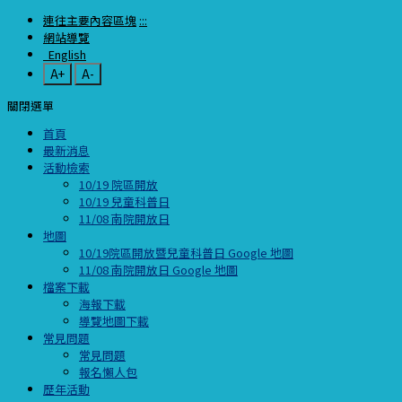
連往主要內容區塊
:::
網站導覽
English
A+
A-
關閉選單
首頁
最新消息
活動檢索
10/19 院區開放
10/19 兒童科普日
11/08 南院開放日
地圖
10/19院區開放暨兒童科普日 Google 地圖
11/08 南院開放日 Google 地圖
檔案下載
海報下載
導覽地圖下載
常見問題
常見問題
報名懶人包
歷年活動