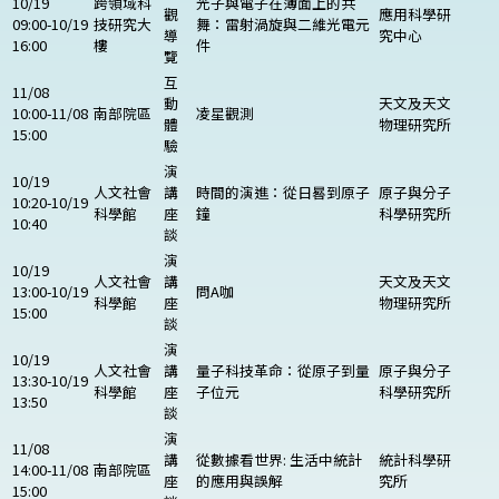
10/19
跨領域科
光子與電子在薄面上的共
觀
應用科學研
09:00-10/19
技研究大
舞：雷射渦旋與二維光電元
導
究中心
16:00
樓
件
覽
互
11/08
動
天文及天文
10:00-11/08
南部院區
凌星觀測
體
物理研究所
15:00
驗
演
10/19
人文社會
講
時間的演進：從日晷到原子
原子與分子
10:20-10/19
科學館
座
鐘
科學研究所
10:40
談
演
10/19
人文社會
講
天文及天文
13:00-10/19
問A咖
科學館
座
物理研究所
15:00
談
演
10/19
人文社會
講
量子科技革命：從原子到量
原子與分子
13:30-10/19
科學館
座
子位元
科學研究所
13:50
談
演
11/08
講
從數據看世界: 生活中統計
統計科學研
14:00-11/08
南部院區
座
的應用與誤解
究所
15:00