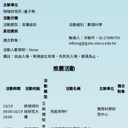
主辦單位
物理研究所 /量子熊
活動分類
活動類型：演講座談
活動組別：數理科學
其他資訊
聯絡人：洪敏玲。02-27896750
適合對象：
mlhong@gate.sinica.edu.tw
活動人數限制：
None
備註：自由入場，現場座位有限，先到先入場，額滿為止。
推薦活動
活
動
適合
活動時間
活動地點
活動名稱
主辦單位
類
對象
型
互
10/19
跨領域科
動
應用科學研
09:00-10/19
技研究大
亮起來吧!?
體
究中心
16:00
樓
驗
參