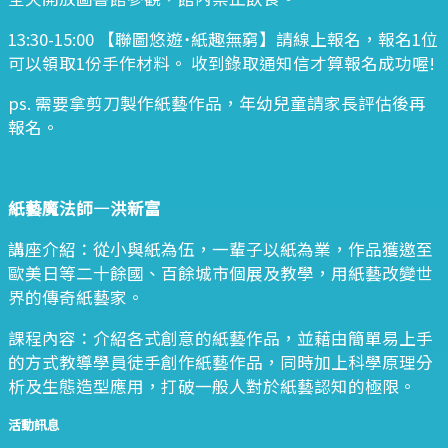
13:30-15:00 【聯圖悠遊˙紙趣無窮】請線上報名，報名1位
可以領取1份手作材料。 收到錄取通知信才算報名成功喔!
ps. 需要拿剪刀製作紙藝作品，年幼兒童請家長評估後再
報名。
紙藝魔法師—洪新富
講座介紹：從小與紙為伍，一輩子以紙為業，作品獲邀至
歐美日等二十餘國、百餘城市個展及教學，用紙藝改變世
界的傳奇紙藝家。
課程內容：介紹各式創意的紙藝作品，並藉由簡單易上手
的方式教導學員徒手創作紙藝作品，同時加上科學原理分
析及生態造型應用，打破一般人對於紙藝認知的極限。
活動訊息