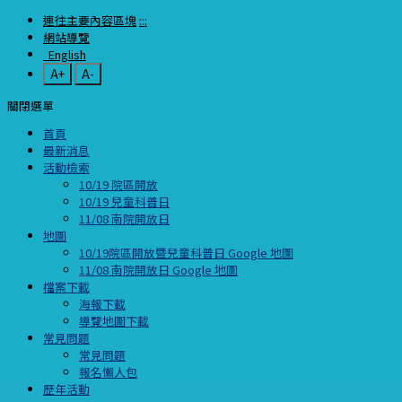
連往主要內容區塊
:::
網站導覽
English
A+
A-
關閉選單
首頁
最新消息
活動檢索
10/19 院區開放
10/19 兒童科普日
11/08 南院開放日
地圖
10/19院區開放暨兒童科普日 Google 地圖
11/08 南院開放日 Google 地圖
檔案下載
海報下載
導覽地圖下載
常見問題
常見問題
報名懶人包
歷年活動