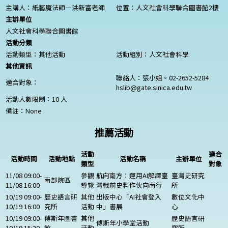
主講人：紙藝魔法師—洪新富老師
位置：人文社會科學聯合圖書館2樓
主辦單位
人文社會科學聯合圖書館
活動分類
活動類型：其他活動
活動組別：人文社會科學
其他資訊
聯絡人：張小姐。02-2652-5284
適合對象：
hslib@gate.sinica.edu.tw
活動人數限制：10 人
備註：
None
推薦活動
活動
適合
活動時間
活動地點
活動名稱
主辦單位
類型
對象
11/08 09:00-
參觀
航向南方：運用AI解譯臺
臺灣史研究
南部院區
11/08 16:00
導覽
灣戰前史料作伙向南行
所
10/19 09:00-
歷史語言研
其他
出版中心「AI社會登入
數位文化中
10/19 16:00
究所
活動
中」書展
心
10/19 09:00-
傅斯年圖書
其他
歷史語言研
傅斯年小學堂活動
10/19 15:20
館
活動
究所