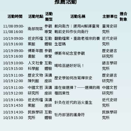
推薦活動
活動
適合
活動時間
活動地點
活動名稱
主辦單位
類型
對象
11/08 09:00-
參觀
航向南方：運用AI解譯臺灣
臺灣史研
南部院區
11/08 16:00
導覽
戰前史料作伙向南行
究所
10/19 09:00-
近史所檔
互動
翻動檔案，重啟老祖宗的養
近代史研
10/19 16:00
案館
體驗
生密碼
究所
10/19 09:00-
傅斯年圖
參觀
歷史語言
傅斯年紀念室參觀
10/19 16:00
書館
導覽
研究所
10/19 10:00-
人文社會
互動
語言學研
噶哈巫語好好玩！
10/19 15:00
科學館
體驗
究所
10/19 11:00-
歷史文物
演講
歷史語言
歷史學如何改寫禪宗史
10/19 12:00
陳列館
座談
研究所
10/19 11:00-
中國文哲
演講
誰在做選擇？──選擇的兩
中國文哲
10/19 12:00
研究所
座談
種因果性
研究所
10/19 14:00-
近史所檔
演講
近代史研
針灸在近代的浴火重生
10/19 14:50
案館
座談
究所
10/19 14:30-
民族學研
互動
民族學研
牡丹部落的護身符
10/19 15:30
究所
體驗
究所