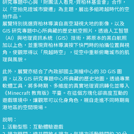
研究專題中心與「財團法人看見･齊柏林基金會」合作，
以「空拍見證城市變遷」為主題，展出多組跨越時代的空
拍作品。
展覽特別挑選齊柏林導演自高空凝視大地的影像，以及
GIS 研究專題中心所典藏的歷史航空照片，透過人工智慧
（AI）與地理資訊系統（GIS）技術，將原本的黑白航照
加以上色，並重現齊柏林導演按下快門時的拍攝位置與視
角，使觀眾得以「飛越時空」，從空中重新俯瞰城市的肌
理與風貌。
此外，展覽亦結合了內政部國土測繪中心的 3D GIS 圖
資，以及 GIS 研究專題中心所典藏的歷史地圖，透過專業
軟體工具，將多時期、多維度的真實地理資訊轉化並導入
《Minecraft 教育版》平臺。在這個方塊化卻高度互動的
遊戲環境中，讓觀眾可以化身角色，親自走進不同時期南
港地區的空間現場。
說明：
1. 活動型態：互動體驗遊戲
2. 場次時間：總共開放 6 場次，每場次活動時間約 20 分