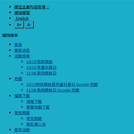
連往主要內容區塊
:::
網站導覽
English
A+
A-
關閉選單
首頁
最新消息
活動檢索
10/19 院區開放
10/19 兒童科普日
11/08 南院開放日
地圖
10/19院區開放暨兒童科普日 Google 地圖
11/08 南院開放日 Google 地圖
檔案下載
海報下載
導覽地圖下載
常見問題
常見問題
報名懶人包
歷年活動