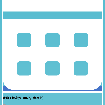
麥塊：場次六（國小/6歲以上）