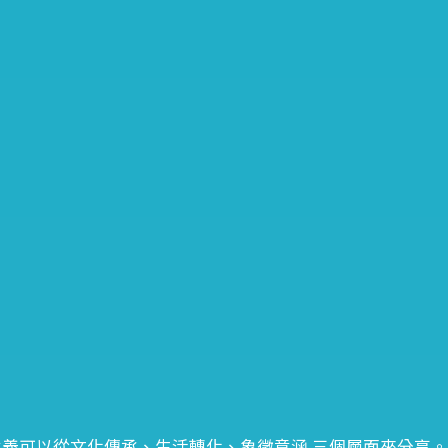
義可以從文化傳承、生活轉化、象徵意涵 三個層面來分享