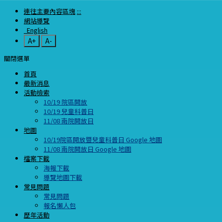
連往主要內容區塊
:::
網站導覽
English
A+
A-
關閉選單
首頁
最新消息
活動檢索
10/19 院區開放
10/19 兒童科普日
11/08 南院開放日
地圖
10/19院區開放暨兒童科普日 Google 地圖
11/08 南院開放日 Google 地圖
檔案下載
海報下載
導覽地圖下載
常見問題
常見問題
報名懶人包
歷年活動