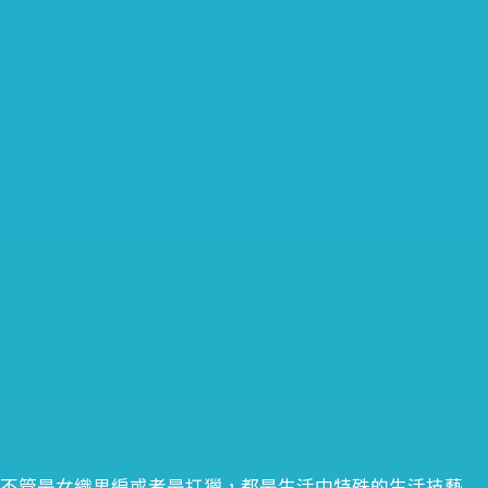
。不管是女織男編或者是打獵，都是生活中特殊的生活技藝