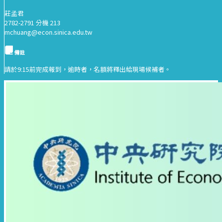
莊孟君
2782-2791 分機 213
mchuang@econ.sinica.edu.tw
備註
請於9:15前完成報到，逾時者，名額將釋出給現場候補者。