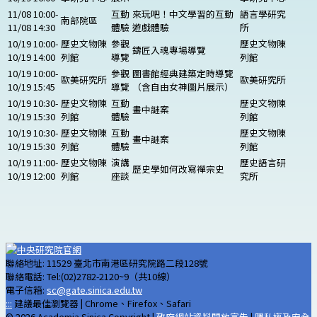
11/08 10:00-
互動
來玩吧！中文學習的互動
語言學研究
南部院區
11/08 14:30
體驗
遊戲體驗
所
10/19 10:00-
歷史文物陳
參觀
歷史文物陳
鑄匠入魂專場導覽
10/19 14:00
列館
導覽
列館
10/19 10:00-
參觀
圖書館經典建築定時導覽
歐美研究所
歐美研究所
10/19 15:45
導覽
（含自由女神圖片展示）
10/19 10:30-
歷史文物陳
互動
歷史文物陳
畫中謎案
10/19 15:30
列館
體驗
列館
10/19 10:30-
歷史文物陳
互動
歷史文物陳
畫中謎案
10/19 15:30
列館
體驗
列館
10/19 11:00-
歷史文物陳
演講
歷史語言研
歷史學如何改寫禪宗史
10/19 12:00
列館
座談
究所
聯絡地址: 11529 臺北市南港區研究院路二段128號
聯絡電話: Tel:(02)2782-2120~9（共10線）
電子信箱:
sc@gate.sinica.edu.tw
:::
建議最佳瀏覽器 | Chrome、Firefox、Safari
© 2026 Academia Sinica Copyright |
政府網站資料開放宣告
|
隱私權及安全