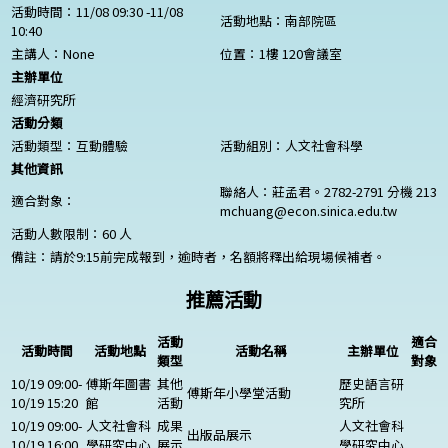
活動時間：11/08 09:30 -11/08
活動地點：南部院區
10:40
主講人：
None
位置：1樓 120會議室
主辦單位
經濟研究所
活動分類
活動類型：互動體驗
活動組別：人文社會科學
其他資訊
聯絡人：莊孟君。2782-2791 分機 213
適合對象：
mchuang@econ.sinica.edu.tw
活動人數限制：60 人
備註：請於9:15前完成報到，逾時者，名額將釋出給現場候補者。
推薦活動
活動
適合
活動時間
活動地點
活動名稱
主辦單位
類型
對象
10/19 09:00-
傅斯年圖書
其他
歷史語言研
傅斯年小學堂活動
10/19 15:20
館
活動
究所
10/19 09:00-
人文社會科
成果
人文社會科
出版品展示
10/19 16:00
學研究中心
展示
學研究中心