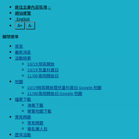
連往主要內容區塊
:::
網站導覽
English
A+
A-
關閉選單
首頁
最新消息
活動檢索
10/19 院區開放
10/19 兒童科普日
11/08 南院開放日
地圖
10/19院區開放暨兒童科普日 Google 地圖
11/08 南院開放日 Google 地圖
檔案下載
海報下載
導覽地圖下載
常見問題
常見問題
報名懶人包
歷年活動