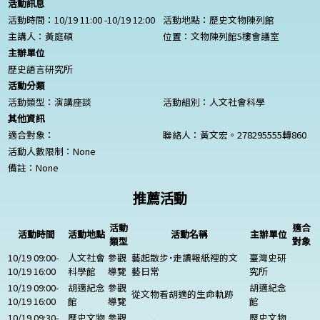
活動訊息
活動時間：10/19 11:00 -10/19 12:00
活動地點：歷史文物陳列館
主講人：黃庭碩
位置：文物陳列館5樓會議室
主辦單位
歷史語言研究所
活動分類
活動類型：演講座談
活動組別：人文社會科學
其他資訊
適合對象：
聯絡人：黃文宏。278295555轉860
活動人數限制：
None
備註：
None
推薦活動
活動
適合
活動時間
活動地點
活動名稱
主辦單位
類型
對象
10/19 09:00-
人文社會
參觀
藝起散步˙走讀報紙裡的文
臺灣史研
10/19 16:00
科學館
導覽
藝日常
究所
10/19 09:00-
胡適紀念
參觀
胡適紀念
從文物看胡適的生命軌跡
10/19 16:00
館
導覽
館
10/19 09:30-
歷史文物
參觀
歷史文物