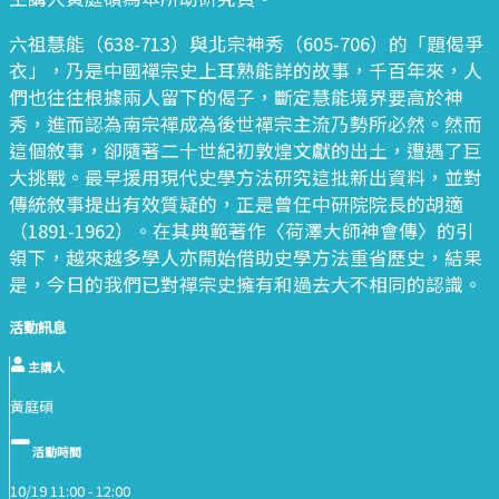
六祖慧能（638-713）與北宗神秀（605-706）的「題偈爭
衣」，乃是中國禪宗史上耳熟能詳的故事，千百年來，人
們也往往根據兩人留下的偈子，斷定慧能境界要高於神
秀，進而認為南宗禪成為後世禪宗主流乃勢所必然。然而
這個敘事，卻隨著二十世紀初敦煌文獻的出土，遭遇了巨
大挑戰。最早援用現代史學方法研究這批新出資料，並對
傳統敘事提出有效質疑的，正是曾任中研院院長的胡適
（1891-1962）。在其典範著作〈荷澤大師神會傳〉的引
領下，越來越多學人亦開始借助史學方法重省歷史，結果
是，今日的我們已對禪宗史擁有和過去大不相同的認識。
活動訊息
主講人
黃庭碩
活動時間
10/19 11:00 -
12:00