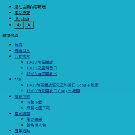
連往主要內容區塊
:::
網站導覽
English
A+
A-
關閉選單
首頁
最新消息
活動檢索
10/19 院區開放
10/19 兒童科普日
11/08 南院開放日
地圖
10/19院區開放暨兒童科普日 Google 地圖
11/08 南院開放日 Google 地圖
檔案下載
海報下載
導覽地圖下載
常見問題
常見問題
報名懶人包
歷年活動