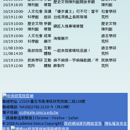
歷史文物陳列館開放參觀
10/19 16:30
陳列館
導覽
陳列館
10/19 10:00-
人文社會
演講
「優步護士」可不可：當平
社會學研
10/19 11:00
科學館
座談
台經濟遇上長照現場
究所
10/19 10:00-
歷史文物
參觀
歷史文物
鑄匠入魂專場導覽
10/19 14:00
陳列館
導覽
陳列館
10/19 10:00-
人文社會
成果
語言學研
海報展示
10/19 15:00
科學館
展示
究所
11/08 10:00-
互動
語言學研
南部院區
一起來探索噶哈巫語！
11/08 14:30
體驗
究所
10/19 10:30-
民族學研
互動
麻不麻煩－苧麻鑰匙圈／吊
民族學研
10/19 12:00
究所
體驗
飾製作
究所
聯絡地址: 11529 臺北市南港區研究院路二段128號
聯絡電話: Tel:(02)2782-2120~9（共10線）
電子信箱:
sc@gate.sinica.edu.tw
:::
建議最佳瀏覽器 | Chrome、Firefox、Safari
© 2026 Academia Sinica Copyright |
政府網站資料開放宣告
|
隱私權及安全
政策