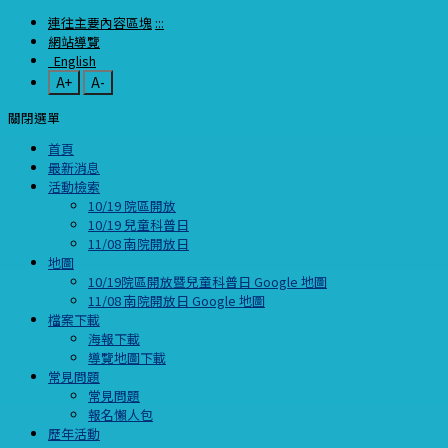
連往主要內容區塊
:::
網站導覽
English
A+
A-
關閉選單
首頁
最新消息
活動檢索
10/19 院區開放
10/19 兒童科普日
11/08 南院開放日
地圖
10/19院區開放暨兒童科普日 Google 地圖
11/08 南院開放日 Google 地圖
檔案下載
海報下載
導覽地圖下載
常見問題
常見問題
報名懶人包
歷年活動