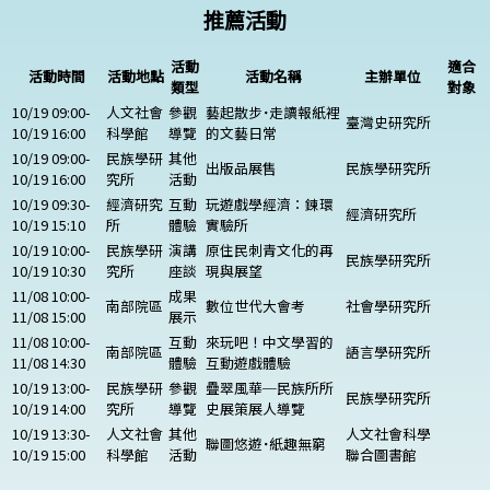
推薦活動
活動
適合
活動時間
活動地點
活動名稱
主辦單位
類型
對象
10/19 09:00-
人文社會
參觀
藝起散步˙走讀報紙裡
臺灣史研究所
10/19 16:00
科學館
導覽
的文藝日常
10/19 09:00-
民族學研
其他
出版品展售
民族學研究所
10/19 16:00
究所
活動
10/19 09:30-
經濟研究
互動
玩遊戲學經濟：鍊環
經濟研究所
10/19 15:10
所
體驗
實驗所
10/19 10:00-
民族學研
演講
原住民刺青文化的再
民族學研究所
10/19 10:30
究所
座談
現與展望
11/08 10:00-
成果
南部院區
數位世代大會考
社會學研究所
11/08 15:00
展示
11/08 10:00-
互動
來玩吧！中文學習的
南部院區
語言學研究所
11/08 14:30
體驗
互動遊戲體驗
10/19 13:00-
民族學研
參觀
疊翠風華─民族所所
民族學研究所
10/19 14:00
究所
導覽
史展策展人導覽
10/19 13:30-
人文社會
其他
人文社會科學
聯圖悠遊˙紙趣無窮
10/19 15:00
科學館
活動
聯合圖書館