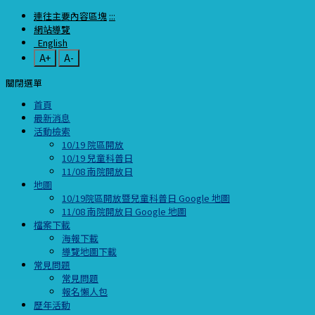
連往主要內容區塊
:::
網站導覽
English
A+
A-
關閉選單
首頁
最新消息
活動檢索
10/19 院區開放
10/19 兒童科普日
11/08 南院開放日
地圖
10/19院區開放暨兒童科普日 Google 地圖
11/08 南院開放日 Google 地圖
檔案下載
海報下載
導覽地圖下載
常見問題
常見問題
報名懶人包
歷年活動