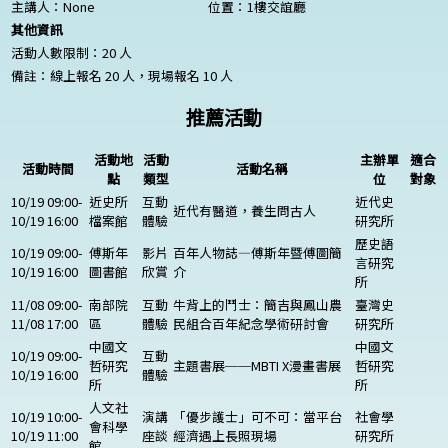
主講人：
None
位置：1樓交誼廳
其他資訊
活動人數限制：20 人
備註：線上報名 20 人，現場報名 10 人
推薦活動
活動地
活動
主辦單
適合
活動時間
活動名稱
點
類型
位
對象
10/19 09:00-
近史所
互動
近代史
近代有醫道，養生問古人
10/19 16:00
檔案館
體驗
研究所
歷史語
10/19 09:00-
傅斯年
影片
百年人物誌—傅斯年暨傅圖簡
言研究
10/19 16:00
圖書館
欣賞
介
所
11/08 09:00-
南部院
互動
牛背上的鬥士：簡吉與鳳山農
臺灣史
11/08 17:00
區
體驗
民組合百年紀念學術研討會
研究所
中國文
中國文
10/19 09:00-
互動
哲研究
主題書展──MBTI X漫畫書展
哲研究
10/19 16:00
體驗
所
所
人文社
10/19 10:00-
演講
「優步護士」可不可：當平台
社會學
會科學
10/19 11:00
座談
經濟遇上長照現場
研究所
館