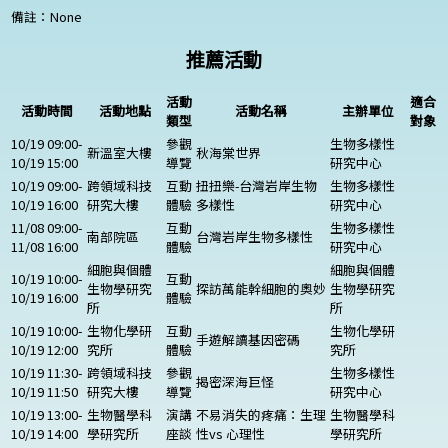
備註：
None
推薦活動
活動
適合
活動時間
活動地點
活動名稱
主辦單位
類型
對象
10/19 09:00-
參觀
生物多樣性
新溫室大樓
秋海棠世界
10/19 15:00
導覽
研究中心
10/19 09:00-
跨領域科技
互動
扭扭樂-台灣岩岸生物
生物多樣性
10/19 16:00
研究大樓
體驗
多樣性
研究中心
11/08 09:00-
互動
生物多樣性
南部院區
台灣岩岸生物多樣性
11/08 16:00
體驗
研究中心
細胞與個體
細胞與個體
10/19 10:00-
互動
生物學研究
探訪萬能幹細胞的奧妙
生物學研究
10/19 16:00
體驗
所
所
10/19 10:00-
生物化學研
互動
生物化學研
手遊解讀基因密碼
10/19 12:00
究所
體驗
究所
10/19 11:30-
跨領域科技
參觀
生物多樣性
揭密深海巨怪
10/19 11:50
研究大樓
導覽
研究中心
10/19 13:00-
生物醫學科
演講
不易消失的疼痛：生理
生物醫學科
10/19 14:00
學研究所
座談
性vs 心理性
學研究所