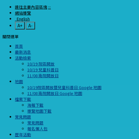
連往主要內容區塊
:::
網站導覽
English
A+
A-
關閉選單
首頁
最新消息
活動檢索
10/19 院區開放
10/19 兒童科普日
11/08 南院開放日
地圖
10/19院區開放暨兒童科普日 Google 地圖
11/08 南院開放日 Google 地圖
檔案下載
海報下載
導覽地圖下載
常見問題
常見問題
報名懶人包
歷年活動