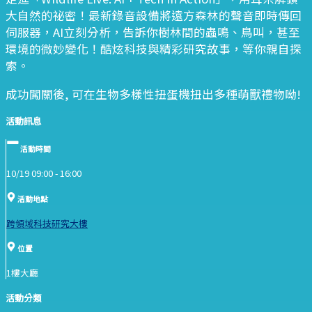
大自然的祕密！最新錄音設備將遠方森林的聲音即時傳回
伺服器，AI立刻分析，告訴你樹林間的蟲鳴、鳥叫，甚至
環境的微妙變化！酷炫科技與精彩研究故事，等你親自探
索。
成功闖關後, 可在生物多樣性扭蛋機扭出多種萌獸禮物呦!
活動訊息
活動時間
10/19 09:00 -
16:00
活動地點
跨領域科技研究大樓
位置
1樓大廳
活動分類