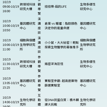
10/19
跨領域科技
觀
生物多樣性
09:00-10/19
扭扭樂-菇的LIFE
研究大樓
導
研究中心
16:00
覽
演
10/19
基因體研究
講
倉庫 vs 暖爐：脂肪顏色
基因體研究
10:00-10/19
中心
座
決定你的能量命運
中心
10:50
談
演
10/19
細胞與個體
細胞與個體
講
小小鼠，大大秘密！輕鬆
10:00-10/19
生物學研究
生物學研究
座
探索生物醫學的幕後推手
11:00
所
所
談
參
10/19
跨領域科技
觀
生物多樣性
11:30-10/19
揭密深海巨怪
研究大樓
導
研究中心
11:50
覽
參
10/19
基因體研究
觀
實驗室參觀- 超高速藥物
基因體研究
13:05-10/19
中心
導
篩選實驗室
中心
15:25
覽
互
10/19
生物化學研
動
從DNA到蛋白質：積木轉
生物化學研
14:00-10/19
究所
體
譯大挑戰
究所
16:00