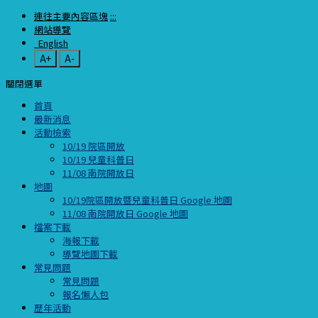
連往主要內容區塊
:::
網站導覽
English
A+
A-
關閉選單
首頁
最新消息
活動檢索
10/19 院區開放
10/19 兒童科普日
11/08 南院開放日
地圖
10/19院區開放暨兒童科普日 Google 地圖
11/08 南院開放日 Google 地圖
檔案下載
海報下載
導覽地圖下載
常見問題
常見問題
報名懶人包
歷年活動