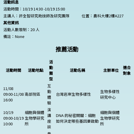
活動訊息
活動時間：10/19 14:30 -10/19 15:00
主講人：許全智研究助技師及研究團隊
位置：農科大樓2樓A227
其他資訊
活動人數限制：20 人
備註：
None
推薦活動
活
動
適合
活動時間
活動地點
活動名稱
主辦單位
類
對象
型
互
11/08
動
生物多樣性
09:00-11/08
南部院區
台灣岩岸生物多樣性
體
研究中心
16:00
驗
演
10/19
細胞與個體
細胞與個體
講
DNA 的秘密開關：細胞
09:00-10/19
生物學研究
生物學研究
座
如何決定哪些基因要啟動
10:00
所
所
談
參