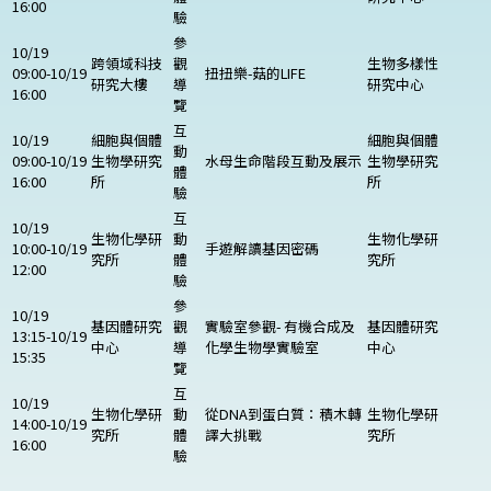
16:00
驗
參
10/19
跨領域科技
觀
生物多樣性
09:00-10/19
扭扭樂-菇的LIFE
研究大樓
導
研究中心
16:00
覽
互
10/19
細胞與個體
細胞與個體
動
09:00-10/19
生物學研究
水母生命階段互動及展示
生物學研究
體
16:00
所
所
驗
互
10/19
生物化學研
動
生物化學研
10:00-10/19
手遊解讀基因密碼
究所
體
究所
12:00
驗
參
10/19
基因體研究
觀
實驗室參觀- 有機合成及
基因體研究
13:15-10/19
中心
導
化學生物學實驗室
中心
15:35
覽
互
10/19
生物化學研
動
從DNA到蛋白質：積木轉
生物化學研
14:00-10/19
究所
體
譯大挑戰
究所
16:00
驗