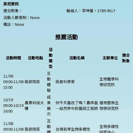
其他資訊
適合對象：
聯絡人：李坤龍。2789-9517
活動人數限制：
None
備註：
None
推薦活動
活
動
適合
活動時間
活動地點
活動名稱
主辦單位
類
對象
型
互
11/08
動
生物醫學科
09:00-11/08
南部院區
我是科學家
體
學研究所
15:00
驗
成
10/19
農業科技大
果
你今天基改了嗎？農桿菌
植物暨微生
09:00-10/19
樓
展
─自然界中的基因工程師
物學研究所
16:00
示
互
11/08
動
生物多樣性
09:00-11/08
南部院區
台灣岩岸生物多樣性
體
研究中心