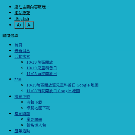
連往主要內容區塊
:::
網站導覽
English
A+
A-
關閉選單
首頁
最新消息
活動檢索
10/19 院區開放
10/19 兒童科普日
11/08 南院開放日
地圖
10/19院區開放暨兒童科普日 Google 地圖
11/08 南院開放日 Google 地圖
檔案下載
海報下載
導覽地圖下載
常見問題
常見問題
報名懶人包
歷年活動