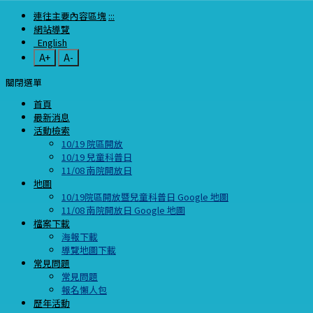
連往主要內容區塊
:::
網站導覽
English
A+
A-
關閉選單
首頁
最新消息
活動檢索
10/19 院區開放
10/19 兒童科普日
11/08 南院開放日
地圖
10/19院區開放暨兒童科普日 Google 地圖
11/08 南院開放日 Google 地圖
檔案下載
海報下載
導覽地圖下載
常見問題
常見問題
報名懶人包
歷年活動