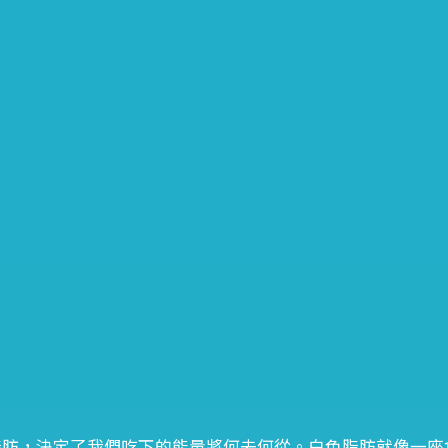
脂肪，決定了我們吃下的能量將何去何從。白色脂肪就像一座