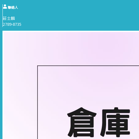
聯絡人
莊士麟
2789-8735