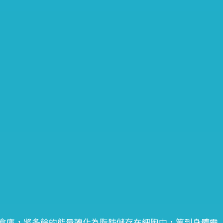
倉庫，將多餘的能量轉化為脂肪儲存在細胞中，等到身體需