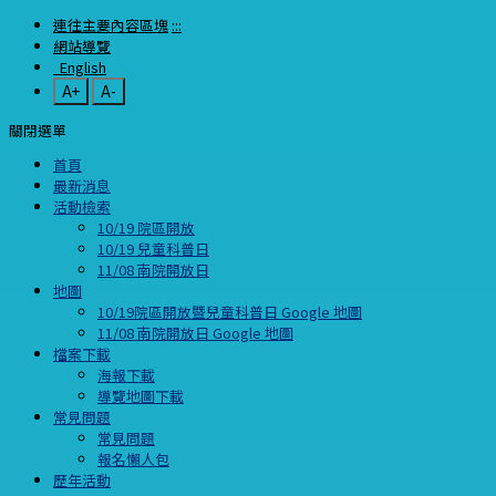
連往主要內容區塊
:::
網站導覽
English
A+
A-
關閉選單
首頁
最新消息
活動檢索
10/19 院區開放
10/19 兒童科普日
11/08 南院開放日
地圖
10/19院區開放暨兒童科普日 Google 地圖
11/08 南院開放日 Google 地圖
檔案下載
海報下載
導覽地圖下載
常見問題
常見問題
報名懶人包
歷年活動