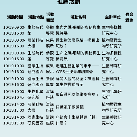
推薦活動
活動
適合
活動時間
活動地點
活動名稱
主辦單位
類型
對象
10/19 09:00-
生態時代
參觀
生命之礁-珊瑚的奧秘與生
生物多樣性
10/19 16:00
館
導覽
機特展
研究中心
10/19 09:00-
農業科技
成果
微生物怎麼像貓一樣長出
植物暨微生
10/19 16:00
大樓
展示
斑紋？
物學研究所
10/19 09:00-
生態時代
參觀
生命之礁-珊瑚的奧秘與生
生物多樣性
10/19 16:00
館
導覽
機特展
研究中心
10/19 10:00-
國家生技
成果
走進生醫創業的未來——
生醫轉譯研
10/19 16:00
研究園區
展示
YCBS生技青年創業營
究中心
10/19 10:00-
國家生技
參觀
解開大腦的秘密：神經科
生醫轉譯研
10/19 16:00
研究園區
導覽
學生物模式展示
究中心
10/19 10:00-
生物化學
演講
生物化學研
蛋白質可以傳染疾病嗎？
10/19 10:45
研究所
座談
究所
10/19 14:00-
農業科技
演講
植物暨微生
認識電子顯微鏡
10/19 15:00
大樓
座談
物學研究所
10/19 14:00-
國家生技
演講
座談會｜生醫轉譯「轉」
生醫轉譯研
10/19 15:00
研究園區
座談
什麼？
究中心