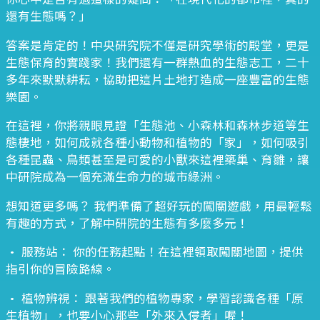
還有生態嗎？」
答案是肯定的！中央研究院不僅是研究學術的殿堂，更是
生態保育的實踐家！我們還有一群熱血的生態志工，二十
多年來默默耕耘，協助把這片土地打造成一座豐富的生態
樂園。
在這裡，你將親眼見證「生態池、小森林和森林步道等生
態棲地，如何成就各種小動物和植物的「家」，如何吸引
各種昆蟲、鳥類甚至是可愛的小獸來這裡築巢、育雛，讓
中研院成為一個充滿生命力的城市綠洲。
想知道更多嗎？ 我們準備了超好玩的闖關遊戲，用最輕鬆
有趣的方式，了解中研院的生態有多麼多元！
• 服務站： 你的任務起點！在這裡領取闖關地圖，提供
指引你的冒險路線。
• 植物辨視： 跟著我們的植物專家，學習認識各種「原
生植物」，也要小心那些「外來入侵者」喔！