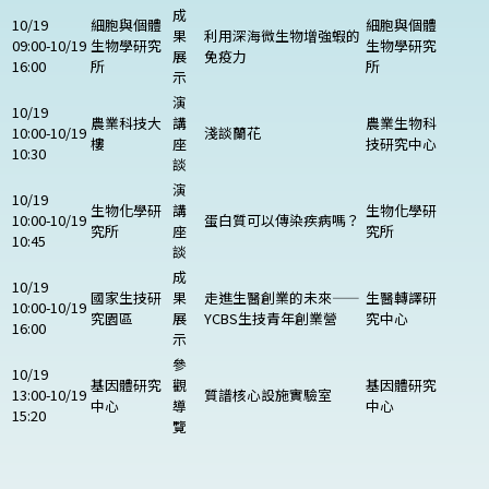
成
10/19
細胞與個體
細胞與個體
果
利用深海微生物增強蝦的
09:00-10/19
生物學研究
生物學研究
展
免疫力
16:00
所
所
示
演
10/19
農業科技大
講
農業生物科
10:00-10/19
淺談蘭花
樓
座
技研究中心
10:30
談
演
10/19
生物化學研
講
生物化學研
10:00-10/19
蛋白質可以傳染疾病嗎？
究所
座
究所
10:45
談
成
10/19
國家生技研
果
走進生醫創業的未來——
生醫轉譯研
10:00-10/19
究園區
展
YCBS生技青年創業營
究中心
16:00
示
參
10/19
基因體研究
觀
基因體研究
13:00-10/19
質譜核心設施實驗室
中心
導
中心
15:20
覽