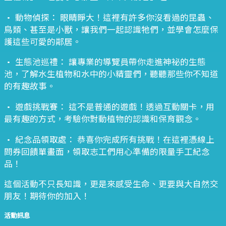
• 動物偵探： 眼睛睜大！這裡有許多你沒看過的昆蟲、
鳥類、甚至是小獸，讓我們一起認識牠們，並學會怎麼保
護這些可愛的鄰居。
• 生態池巡禮： 讓專業的導覽員帶你走進神祕的生態
池，了解水生植物和水中的小精靈們，聽聽那些你不知道
的有趣故事。
• 遊戲挑戰賽： 這不是普通的遊戲！透過互動關卡，用
最有趣的方式，考驗你對動植物的認識和保育觀念。
• 紀念品領取處： 恭喜你完成所有挑戰！在這裡憑線上
問券回饋單畫面，領取志工們用心準備的限量手工紀念
品！
這個活動不只長知識，更是來感受生命、更要與大自然交
朋友！期待你的加入！
活動訊息