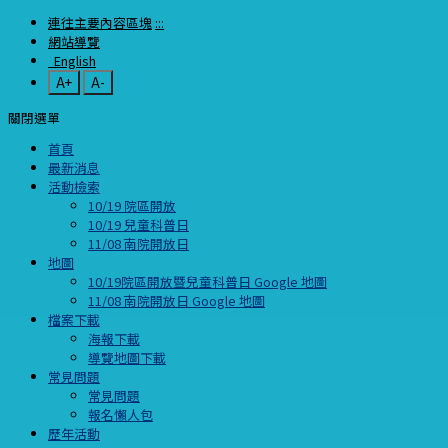
連往主要內容區塊
:::
網站導覽
English
A+
A-
關閉選單
首頁
最新消息
活動檢索
10/19 院區開放
10/19 兒童科普日
11/08 南院開放日
地圖
10/19院區開放暨兒童科普日 Google 地圖
11/08 南院開放日 Google 地圖
檔案下載
海報下載
導覽地圖下載
常見問題
常見問題
報名懶人包
歷年活動