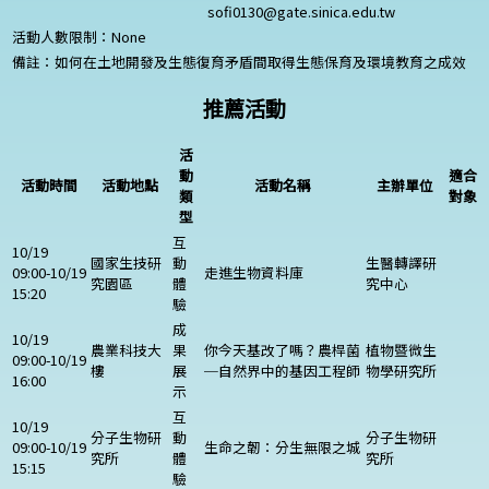
sofi0130@gate.sinica.edu.tw
活動人數限制：
None
備註：如何在土地開發及生態復育矛盾間取得生態保育及環境教育之成效
推薦活動
活
動
適合
活動時間
活動地點
活動名稱
主辦單位
類
對象
型
互
10/19
國家生技研
動
生醫轉譯研
09:00-10/19
走進生物資料庫
究園區
體
究中心
15:20
驗
成
10/19
農業科技大
果
你今天基改了嗎？農桿菌
植物暨微生
09:00-10/19
樓
展
─自然界中的基因工程師
物學研究所
16:00
示
互
10/19
分子生物研
動
分子生物研
09:00-10/19
生命之韌：分生無限之城
究所
體
究所
15:15
驗