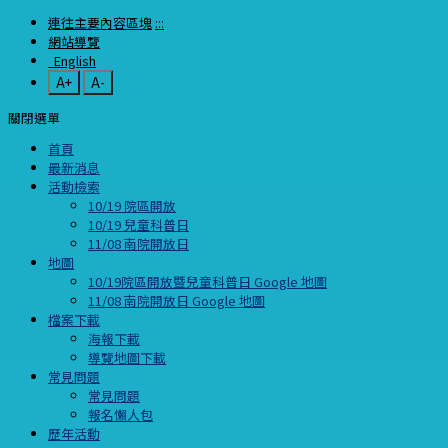
連往主要內容區塊
:::
網站導覽
English
A+
A-
關閉選單
首頁
最新消息
活動檢索
10/19 院區開放
10/19 兒童科普日
11/08 南院開放日
地圖
10/19院區開放暨兒童科普日 Google 地圖
11/08 南院開放日 Google 地圖
檔案下載
海報下載
導覽地圖下載
常見問題
常見問題
報名懶人包
歷年活動