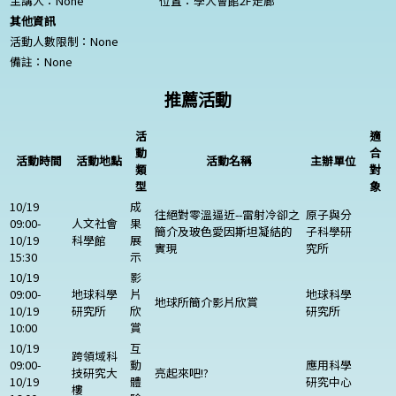
主講人：
None
位置：學人會館2F走廊
其他資訊
活動人數限制：
None
備註：
None
推薦活動
活
適
動
合
活動時間
活動地點
活動名稱
主辦單位
類
對
型
象
10/19
成
往絕對零溫逼近--雷射冷卻之
原子與分
09:00-
人文社會
果
簡介及玻色愛因斯坦凝結的
子科學研
10/19
科學館
展
實現
究所
15:30
示
10/19
影
09:00-
地球科學
片
地球科學
地球所簡介影片欣賞
10/19
研究所
欣
研究所
10:00
賞
10/19
互
跨領域科
09:00-
動
應用科學
技研究大
亮起來吧!?
10/19
體
研究中心
樓