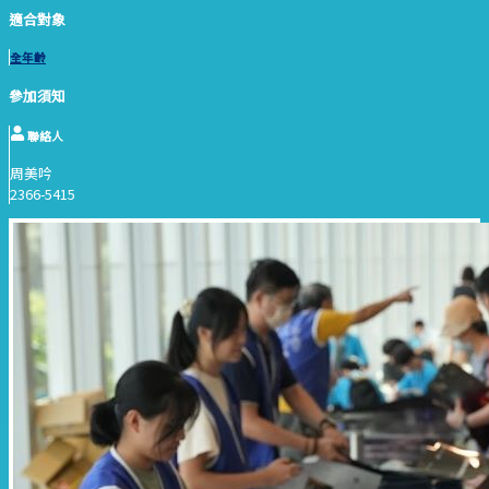
適合對象
全年齡
參加須知
聯絡人
周美吟
2366-5415