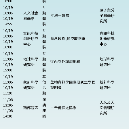
16:00
驗
10/19
互
原子與分
10:00-
人文社會
動
平地一聲雷
子科學研
10/19
科學館
體
究所
14:55
驗
10/19
互
資訊科技
資訊科技
10:00-
動
創新研究
意念啟程-腦控取物車
創新研究
10/19
體
中心
中心
16:00
驗
10/19
互
11:00-
地球科學
動
地球科學
從內到外認識地球
10/19
研究所
體
研究所
15:00
驗
10/19
其
11:00-
統計科學
他
生物資訊學國際研究生學程
統計科學
10/19
研究所
活
說明會
研究所
11:20
動
11/08
演
天文及天
13:30-
講
南部院區
ㄧ千億個太陽系
文物理研
11/08
座
究所
14:30
談