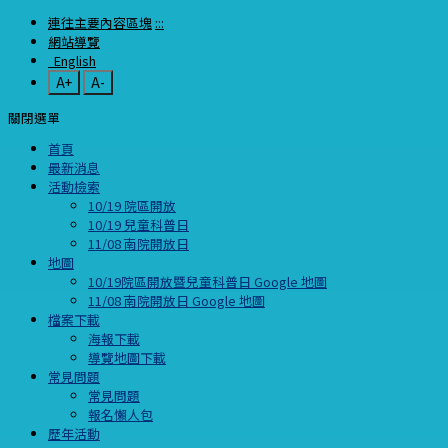
連往主要內容區塊
:::
網站導覽
English
A+
A-
關閉選單
首頁
最新消息
活動檢索
10/19 院區開放
10/19 兒童科普日
11/08 南院開放日
地圖
10/19院區開放暨兒童科普日 Google 地圖
11/08 南院開放日 Google 地圖
檔案下載
海報下載
導覽地圖下載
常見問題
常見問題
報名懶人包
歷年活動