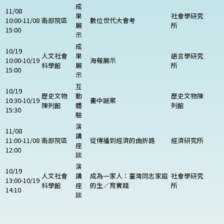
成
11/08
果
社會學研究
10:00-11/08
南部院區
數位世代大會考
展
所
15:00
示
成
10/19
人文社會
果
語言學研究
10:00-10/19
海報展示
科學館
展
所
15:00
示
互
10/19
歷史文物
動
歷史文物陳
10:30-10/19
畫中謎案
陳列館
體
列館
15:30
驗
演
11/08
講
11:00-11/08
南部院區
從傳播到經濟的曲折路
經濟研究所
座
12:00
談
演
10/19
人文社會
講
成為一家人：臺灣同志家庭
社會學研究
13:00-10/19
科學館
座
的生／育實踐
所
14:10
談