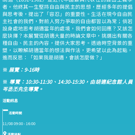
者。他終其一生堅持自由與民主的思想，歷經多年的提倡
與思考後，提出了「容忍」的重要性。生活在現今自由民
主社會的我們，對前人努力爭取的自由都習以為常；倘若
設身處地思考胡適當年的處境，我們會如何回應？又該怎
麼抉擇？本展覽從胡適大量的時論文章中，挑選出有關各
種自由、民主的內容，提供大家思考。透過時空背景的重
塑，以瞭解胡適當年的想法與作法，更希望以此為起點，
進而反思：「如果我是胡適，會該怎麼做？」
※
展覽：9-16時
※
導覽：10:30-11:30、14:30-15:30，由胡適紀念館人員
岑丞丕先生導覽。
活動訊息
活動時間
11/08 09:00 -
16:00
活動地點