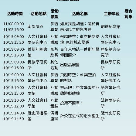
活動
適合
活動時間
活動地點
活動名稱
主辦單位
類型
對象
11/08 09:00-
參觀
如果我是胡適：關於自
南部院區
胡適紀念館
11/08 16:00
導覽
由和民主的思考題
10/19 09:00-
人文社會科
互動
飛越時空：從空拍到麥
人文社會科
10/19 15:20
學研究中心
體驗
塊･見證城市變遷
學研究中心
10/19 09:00-
傅斯年圖書
影片
百年人物誌—傅斯年暨
歷史語言研
10/19 16:00
館
欣賞
傅圖簡介
究所
10/19 09:00-
民族學研究
其他
民族學研究
出版品展售
10/19 16:00
所
活動
所
10/19 09:00-
人文社會科
參觀
飛越時空：AI 與空拍
人文社會科
10/19 16:00
學研究中心
導覽
的對話
學研究中心
10/19 10:00-
人文社會科
互動
來玩吧！中文學習的互
語言學研究
10/19 15:00
學館
體驗
動遊戲體驗
所
10/19 10:00-
人文社會科
互動
法律學研究
投票不簡單！
10/19 12:00
學館
體驗
所
10/19 14:00-
近史所檔案
演講
近代史研究
針灸在近代的浴火重生
10/19 14:50
館
座談
所