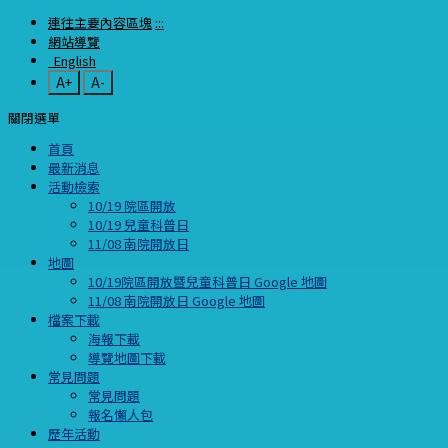
連往主要內容區塊
:::
網站導覽
English
A+
A-
關閉選單
首頁
最新消息
活動檢索
10/19 院區開放
10/19 兒童科普日
11/08 南院開放日
地圖
10/19院區開放暨兒童科普日 Google 地圖
11/08 南院開放日 Google 地圖
檔案下載
海報下載
導覽地圖下載
常見問題
常見問題
報名懶人包
歷年活動