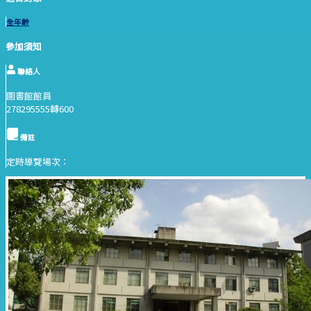
全年齡
參加須知
聯絡人
圖書館館員
278295555轉600
備註
定時導覽場次：