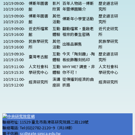
10/19 09:00-
傅斯年圖書
影片
百年人物誌—傅斯
歷史語言研
10/19 16:00
館
欣賞
年暨傅圖簡介
究所
10/19 09:00-
傅斯年圖書
其他
歷史語言研
傅斯年小學堂活動
10/19 15:20
館
活動
究所
10/19 09:00-
近史所檔案
互動
翻動檔案，重啟老
近代史研究
10/19 16:00
館
體驗
祖宗的養生密碼
所
10/19 09:00-
民族學研究
其他
民族學研究
出版品展售
10/19 16:00
所
活動
所
10/19 09:30-
互動
今天「陶刻趣」-陶
歷史語言研
臺灣考古館
10/19 15:00
體驗
板紋飾雕刻拓印
究所
10/19 11:00-
人文社會科
互動
WHY ME? 調查，非
人文社會科
10/19 15:30
學研究中心
體驗
你不可！
學研究中心
10/19 11:00-
演講
從傳播到經濟的曲
經濟研究所
經濟研究所
10/19 12:00
座談
折路
聯絡地址: 11529 臺北市南港區研究院路二段128號
聯絡電話: Tel:(02)2782-2120~9（共10線）
電子信箱:
sc@gate.sinica.edu.tw