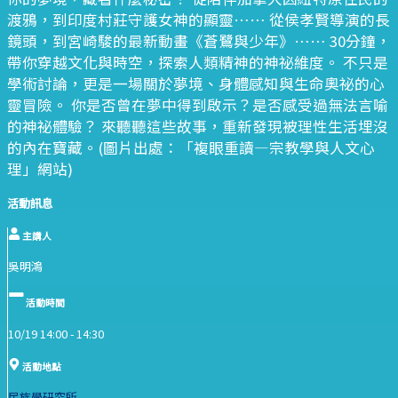
渡鴉，到印度村莊守護女神的顯靈…… 從侯孝賢導演的長
鏡頭，到宮崎駿的最新動畫《蒼鷺與少年》…… 30分鐘，
帶你穿越文化與時空，探索人類精神的神祕維度。 不只是
學術討論，更是一場關於夢境、身體感知與生命奧祕的心
靈冒險。 你是否曾在夢中得到啟示？是否感受過無法言喻
的神祕體驗？ 來聽聽這些故事，重新發現被理性生活埋沒
的內在寶藏。(圖片出處：「複眼重讀—宗教學與人文心
理」網站)
活動訊息
主講人
吳明鴻
活動時間
10/19 14:00 -
14:30
活動地點
民族學研究所