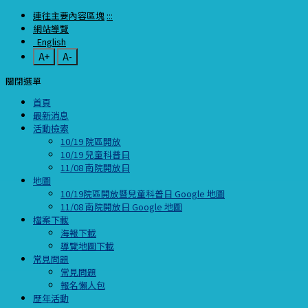
連往主要內容區塊
:::
網站導覽
English
A+
A-
關閉選單
首頁
最新消息
活動檢索
10/19 院區開放
10/19 兒童科普日
11/08 南院開放日
地圖
10/19院區開放暨兒童科普日 Google 地圖
11/08 南院開放日 Google 地圖
檔案下載
海報下載
導覽地圖下載
常見問題
常見問題
報名懶人包
歷年活動