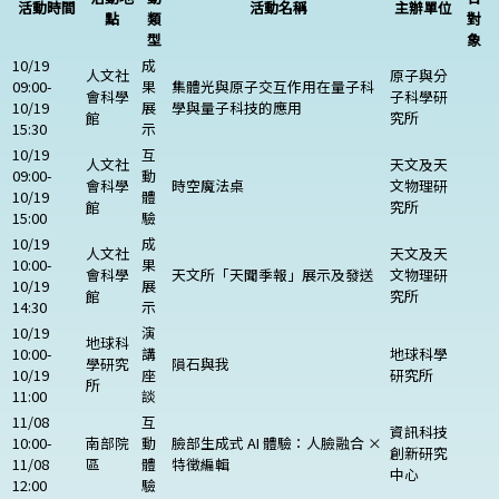
活動時間
活動名稱
主辦單位
點
類
對
型
象
10/19
成
人文社
原子與分
09:00-
果
集體光與原子交互作用在量子科
會科學
子科學研
10/19
展
學與量子科技的應用
館
究所
15:30
示
10/19
互
人文社
天文及天
09:00-
動
會科學
時空魔法桌
文物理研
10/19
體
館
究所
15:00
驗
10/19
成
人文社
天文及天
10:00-
果
會科學
天文所「天聞季報」展示及發送
文物理研
10/19
展
館
究所
14:30
示
10/19
演
地球科
10:00-
講
地球科學
學研究
隕石與我
10/19
座
研究所
所
11:00
談
11/08
互
資訊科技
10:00-
南部院
動
臉部生成式 AI 體驗：人臉融合 ×
創新研究
11/08
區
體
特徵編輯
中心
12:00
驗