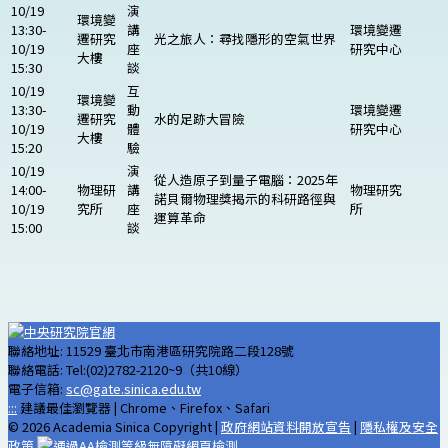
10/19
演
環境變
13:30-
講
環境變遷
遷研究
光之旅人：尋找隱形的空氣世界
10/19
座
研究中心
大樓
15:30
談
10/19
互
環境變
13:30-
動
環境變遷
遷研究
水的足跡大冒險
10/19
體
研究中心
大樓
15:20
驗
10/19
演
從人造原子到量子電腦：2025年
14:00-
物理研
講
物理研究
諾貝爾物理獎揭示的科研路徑與
10/19
究所
座
所
運算革命
15:00
談
聯絡地址: 11529 臺北市南港區研究院路二段128號
聯絡電話: Tel:(02)2782-2120~9（共10線）
電子信箱:
sc@gate.sinica.edu.tw
:::
建議最佳瀏覽器 | Chrome、Firefox、Safari
© 2026 Academia Sinica Copyright |
政府網站資料開放宣告
|
隱私權及安全
政策