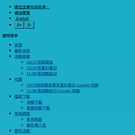
連往主要內容區塊
:::
網站導覽
English
A+
A-
關閉選單
首頁
最新消息
活動檢索
10/19 院區開放
10/19 兒童科普日
11/08 南院開放日
地圖
10/19院區開放暨兒童科普日 Google 地圖
11/08 南院開放日 Google 地圖
檔案下載
海報下載
導覽地圖下載
常見問題
常見問題
報名懶人包
歷年活動