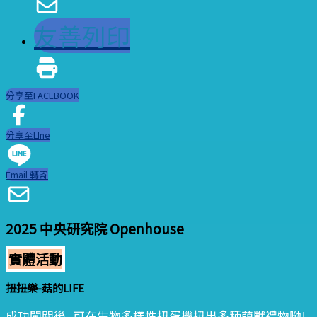
友善列印
分享至FACEBOOK
分享至LIne
Email 轉寄
2025 中央研究院 Openhouse
實體活動
扭扭樂-菇的LIFE
成功闖關後, 可在生物多樣性扭蛋機扭出多種萌獸禮物呦!