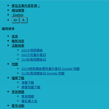
連往主要內容區塊
:::
網站導覽
English
A+
A-
關閉選單
首頁
最新消息
活動檢索
10/19 院區開放
10/19 兒童科普日
11/08 南院開放日
地圖
10/19院區開放暨兒童科普日 Google 地圖
11/08 南院開放日 Google 地圖
檔案下載
海報下載
導覽地圖下載
常見問題
常見問題
報名懶人包
歷年活動