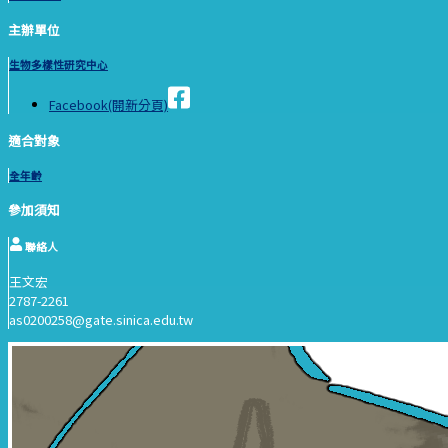
主辦單位
生物多樣性研究中心
Facebook(開新分頁)
適合對象
全年齡
參加須知
聯絡人
王文宏
2787-2261
as0200258@gate.sinica.edu.tw