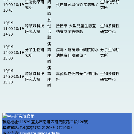
生物化學研
講
生物化學研
10:00-10/19
蛋白質可以傳染疾病嗎？
究所
座
究所
10:45
談
其
10/19
跨領域科技
他
扭扭樂-大型兒童生態互
生物多樣性
11:00-10/19
研究大樓
活
動有獎問答遊戲
研究中心
14:30
動
演
10/19
分子生物研
講
病毒、疫苗跟中研院的水
分子生物研
14:00-10/19
究所
座
池塘有什麼關係？
究所
15:00
談
演
10/19
跨領域科技
講
真菌與它們的光合作用伙
生物多樣性
14:30-10/19
研究大樓
座
伴
研究中心
15:30
談
聯絡地址: 11529 臺北市南港區研究院路二段128號
聯絡電話: Tel:(02)2782-2120~9（共10線）
電子信箱:
sc@gate.sinica.edu.tw