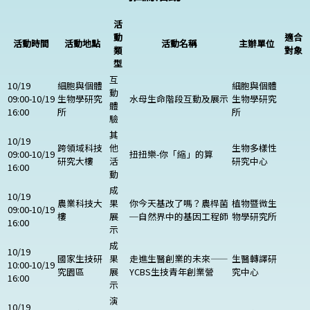
活
動
適合
活動時間
活動地點
活動名稱
主辦單位
類
對象
型
互
10/19
細胞與個體
細胞與個體
動
09:00-10/19
生物學研究
水母生命階段互動及展示
生物學研究
體
16:00
所
所
驗
其
10/19
跨領域科技
他
生物多樣性
09:00-10/19
扭扭樂-你「縮」的算
研究大樓
活
研究中心
16:00
動
成
10/19
農業科技大
果
你今天基改了嗎？農桿菌
植物暨微生
09:00-10/19
樓
展
─自然界中的基因工程師
物學研究所
16:00
示
成
10/19
國家生技研
果
走進生醫創業的未來——
生醫轉譯研
10:00-10/19
究園區
展
YCBS生技青年創業營
究中心
16:00
示
演
10/19