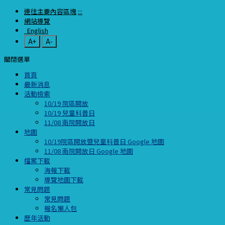
連往主要內容區塊
:::
網站導覽
English
A+
A-
關閉選單
首頁
最新消息
活動檢索
10/19 院區開放
10/19 兒童科普日
11/08 南院開放日
地圖
10/19院區開放暨兒童科普日 Google 地圖
11/08 南院開放日 Google 地圖
檔案下載
海報下載
導覽地圖下載
常見問題
常見問題
報名懶人包
歷年活動