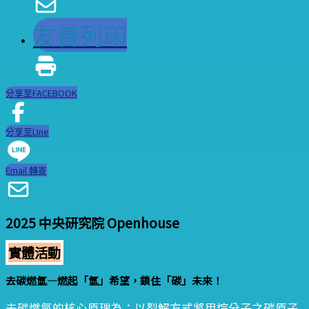
友善列印
分享至FACEBOOK
分享至LIne
Email 轉寄
2025 中央研究院 Openhouse
實體活動
去碳燃氫—燃起「氫」希望，鎖住「碳」未來！
去碳燃氫的核心原理為：以裂解方式將甲烷分子之碳原子