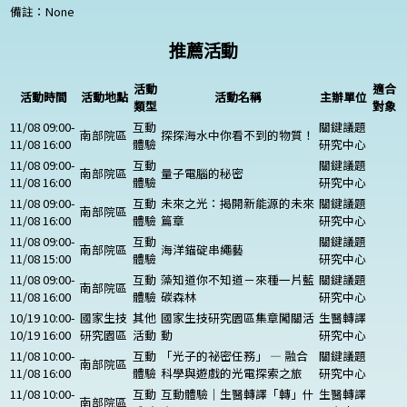
備註：
None
推薦活動
活動
適合
活動時間
活動地點
活動名稱
主辦單位
類型
對象
11/08 09:00-
互動
關鍵議題
南部院區
探探海水中你看不到的物質！
11/08 16:00
體驗
研究中心
11/08 09:00-
互動
關鍵議題
南部院區
量子電腦的秘密
11/08 16:00
體驗
研究中心
11/08 09:00-
互動
未來之光：揭開新能源的未來
關鍵議題
南部院區
11/08 16:00
體驗
篇章
研究中心
11/08 09:00-
互動
關鍵議題
南部院區
海洋錨碇串繩藝
11/08 15:00
體驗
研究中心
11/08 09:00-
互動
藻知道你不知道－來種一片藍
關鍵議題
南部院區
11/08 16:00
體驗
碳森林
研究中心
10/19 10:00-
國家生技
其他
國家生技研究園區集章闖關活
生醫轉譯
10/19 16:00
研究園區
活動
動
研究中心
11/08 10:00-
互動
「光子的祕密任務」 — 融合
關鍵議題
南部院區
11/08 16:00
體驗
科學與遊戲的光電探索之旅
研究中心
11/08 10:00-
互動
互動體驗｜生醫轉譯「轉」什
生醫轉譯
南部院區