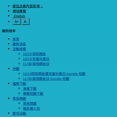
連往主要內容區塊
:::
網站導覽
English
A+
A-
關閉選單
首頁
最新消息
活動檢索
10/19 院區開放
10/19 兒童科普日
11/08 南院開放日
地圖
10/19院區開放暨兒童科普日 Google 地圖
11/08 南院開放日 Google 地圖
檔案下載
海報下載
導覽地圖下載
常見問題
常見問題
報名懶人包
歷年活動